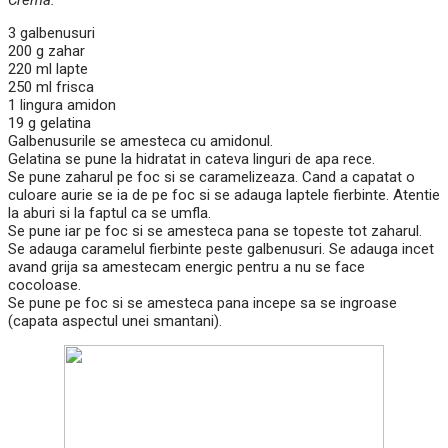
Crema:
3 galbenusuri
200 g zahar
220 ml lapte
250 ml frisca
1 lingura amidon
19 g gelatina
Galbenusurile se amesteca cu amidonul.
Gelatina se pune la hidratat in cateva linguri de apa rece.
Se pune zaharul pe foc si se caramelizeaza. Cand a capatat o
culoare aurie se ia de pe foc si se adauga laptele fierbinte. Atentie
la aburi si la faptul ca se umfla.
Se pune iar pe foc si se amesteca pana se topeste tot zaharul.
Se adauga caramelul fierbinte peste galbenusuri. Se adauga incet
avand grija sa amestecam energic pentru a nu se face
cocoloase.
Se pune pe foc si se amesteca pana incepe sa se ingroase
(capata aspectul unei smantani).