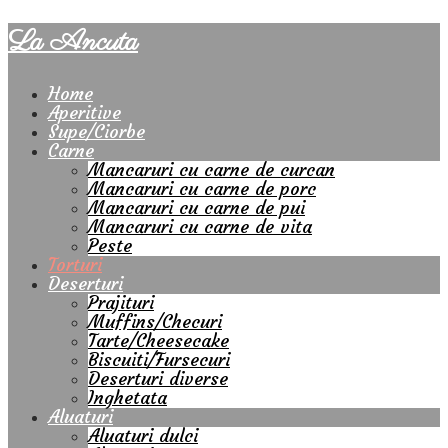
La Ancuta
Home
Aperitive
Supe/Ciorbe
Carne
Mancaruri cu carne de curcan
Mancaruri cu carne de porc
Mancaruri cu carne de pui
Mancaruri cu carne de vita
Peste
Torturi
Deserturi
Prajituri
Muffins/Checuri
Tarte/Cheesecake
Biscuiti/Fursecuri
Deserturi diverse
Inghetata
Aluaturi
Aluaturi dulci