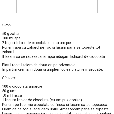
Sirop:
50 g zahar
100 ml apa
2 linguri lichior de ciocolata (eu nu am pus)
Punem apa cu zaharul pe foc si lasam pana se topeste tot
zaharul.
Il lasam sa se raceasca iar apoi adugam lichiorul de ciocolata.
Blatul racit il taiem de doua ori pe orizontala.
Impartim crema in doua si umplem cu ea blaturile insiropate.
Glazura:
100 g ciocolata amaruie
50 g unt
50 ml frisca
1 lingura lichior de ciocolata (eu am pus coniac)
Punem pe foc mic ciocolata cu frisca si lasam sa se topeasca.
Luam de pe foc si adaugam untul. Amestecam pana se topeste.
Lasam sa se raceasca iar cand a capatat aspectul unei smantani