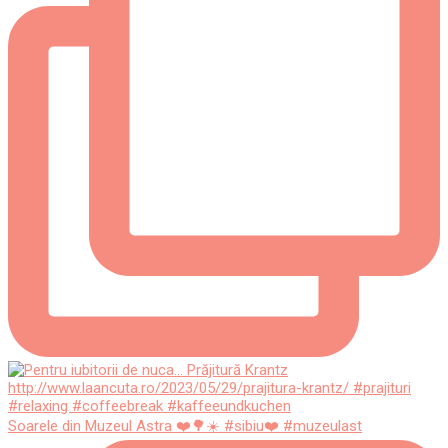
Soarele din Muzeul Astra ❤️🌳☀️ #sibiu❤️ #muzeulast