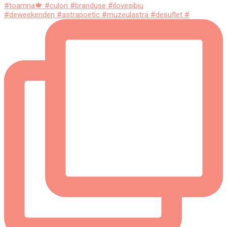
#deweekenden #astrapoetic #muzeulastra #desuflet #