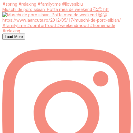
Mușchi de porc sibian. Pofta mea de weekend 🥰😜 htt
Load More