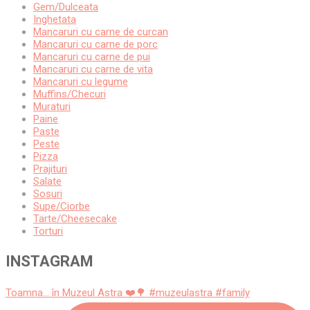
Gem/Dulceata
Inghetata
Mancaruri cu carne de curcan
Mancaruri cu carne de porc
Mancaruri cu carne de pui
Mancaruri cu carne de vita
Mancaruri cu legume
Muffins/Checuri
Muraturi
Paine
Paste
Peste
Pizza
Prajituri
Salate
Sosuri
Supe/Ciorbe
Tarte/Cheesecake
Torturi
INSTAGRAM
Toamna... în Muzeul Astra ❤️🌳 #muzeulastra #family