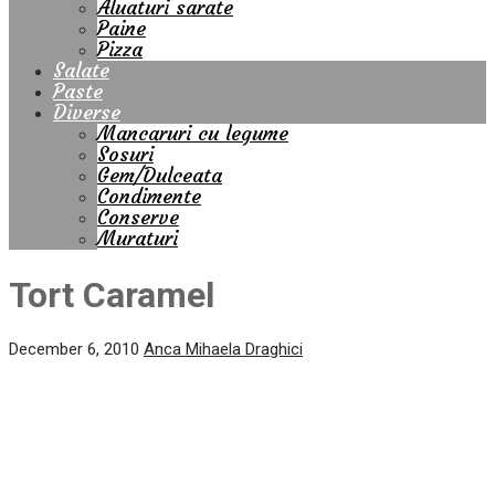
Aluaturi sarate
Paine
Pizza
Salate
Paste
Diverse
Mancaruri cu legume
Sosuri
Gem/Dulceata
Condimente
Conserve
Muraturi
Tort Caramel
December 6, 2010
Anca Mihaela Draghici