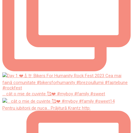
... cât o mie de cuvinte 🥰❤️ #myboy #family #sweet
Pentru iubitorii de nuca... Prăjitură Krantz http: