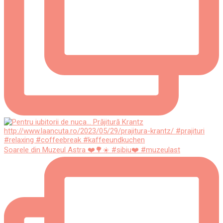
Soarele din Muzeul Astra ❤️🌳☀️ #sibiu❤️ #muzeulast