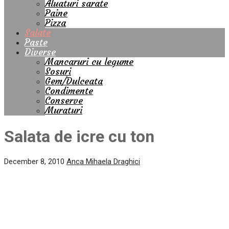
Aluaturi sarate
Paine
Pizza
Salate
Paste
Diverse
Mancaruri cu legume
Sosuri
Gem/Dulceata
Condimente
Conserve
Muraturi
Salata de icre cu ton
December 8, 2010
Anca Mihaela Draghici