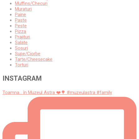
Muffins/Checuri
Muraturi
Paine
Paste
Peste
Pizza
Prajituri
Salate
Sosuri
Supe/Ciorbe
Tarte/Cheesecake
Torturi
INSTAGRAM
Toamna... în Muzeul Astra ❤️🌳 #muzeulastra #family