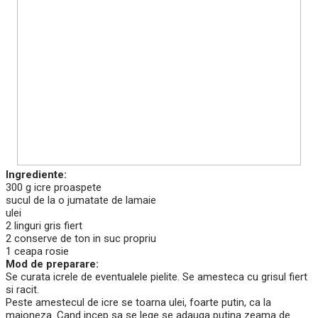
Ingrediente:
300 g icre proaspete
sucul de la o jumatate de lamaie
ulei
2 linguri gris fiert
2 conserve de ton in suc propriu
1 ceapa rosie
Mod de preparare:
Se curata icrele de eventualele pielite. Se amesteca cu grisul fiert
si racit.
Peste amestecul de icre se toarna ulei, foarte putin, ca la
maioneza. Cand incep sa se lege se adauga putina zeama de