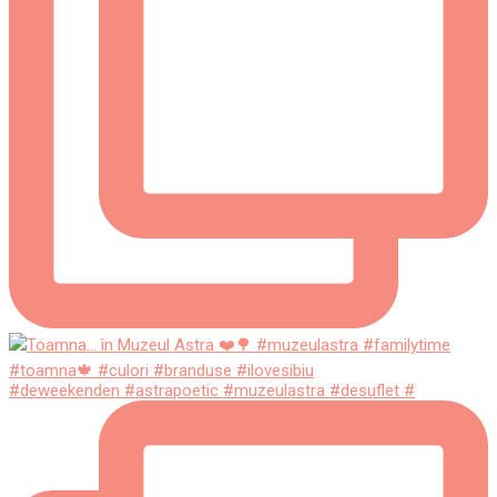
#deweekenden #astrapoetic #muzeulastra #desuflet #