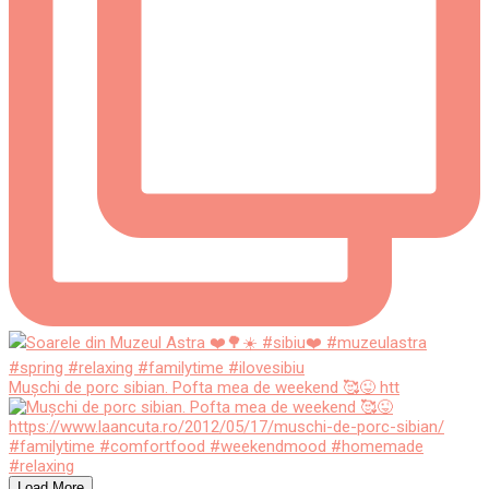
Mușchi de porc sibian. Pofta mea de weekend 🥰😜 htt
Load More