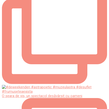
O seara de vis, un spectacol desăvârșit cu oameni