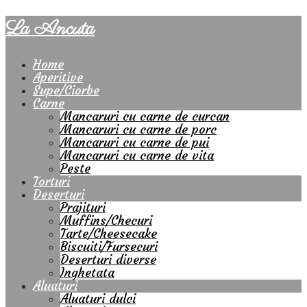
La Ancuta
Home
Aperitive
Supe/Ciorbe
Carne
Mancaruri cu carne de curcan
Mancaruri cu carne de porc
Mancaruri cu carne de pui
Mancaruri cu carne de vita
Peste
Torturi
Deserturi
Prajituri
Muffins/Checuri
Tarte/Cheesecake
Biscuiti/Fursecuri
Deserturi diverse
Inghetata
Aluaturi
Aluaturi dulci