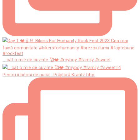
... cât o mie de cuvinte 🥰❤️ #myboy #family #sweet
Pentru iubitorii de nuca... Prăjitură Krantz http: