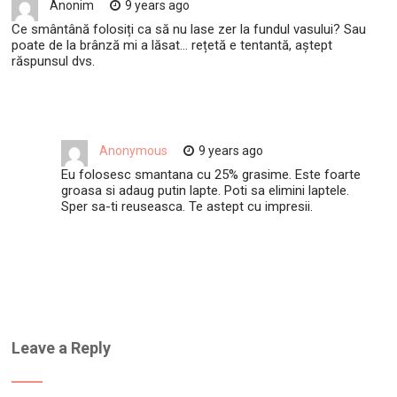
Anonim
9 years ago
Ce smântână folosiți ca să nu lase zer la fundul vasului? Sau
poate de la brânză mi a lăsat… rețetă e tentantă, aștept
răspunsul dvs.
Anonymous
9 years ago
Eu folosesc smantana cu 25% grasime. Este foarte
groasa si adaug putin lapte. Poti sa elimini laptele.
Sper sa-ti reuseasca. Te astept cu impresii.
Leave a Reply