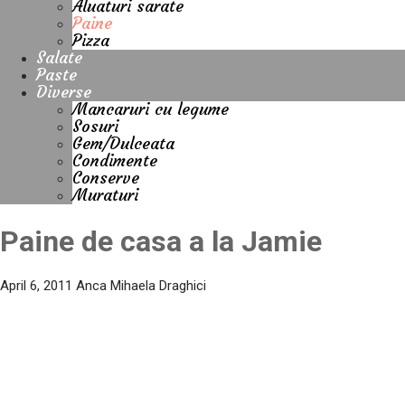
Aluaturi sarate
Paine
Pizza
Salate
Paste
Diverse
Mancaruri cu legume
Sosuri
Gem/Dulceata
Condimente
Conserve
Muraturi
Paine de casa a la Jamie
April 6, 2011
Anca Mihaela Draghici