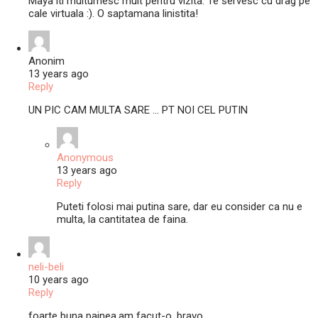
Maya iti multumesc mult pentru vizita. Te servesc cu drag pe
cale virtuala :). O saptamana linistita!
Anonim
13 years ago
Reply
UN PIC CAM MULTA SARE … PT NOI CEL PUTIN
Anonymous
13 years ago
Reply
Puteti folosi mai putina sare, dar eu consider ca nu e
multa, la cantitatea de faina.
neli-beli
10 years ago
Reply
foarte buna painea,am facut-o ,bravo