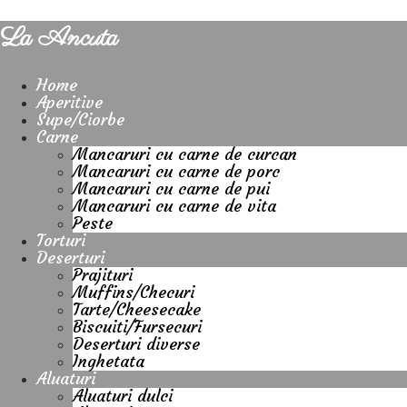
La Ancuta
Home
Aperitive
Supe/Ciorbe
Carne
Mancaruri cu carne de curcan
Mancaruri cu carne de porc
Mancaruri cu carne de pui
Mancaruri cu carne de vita
Peste
Torturi
Deserturi
Prajituri
Muffins/Checuri
Tarte/Cheesecake
Biscuiti/Fursecuri
Deserturi diverse
Inghetata
Aluaturi
Aluaturi dulci