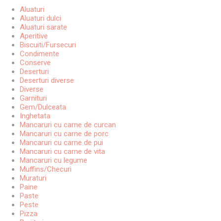
Aluaturi
Aluaturi dulci
Aluaturi sarate
Aperitive
Biscuiti/Fursecuri
Condimente
Conserve
Deserturi
Deserturi diverse
Diverse
Garnituri
Gem/Dulceata
Inghetata
Mancaruri cu carne de curcan
Mancaruri cu carne de porc
Mancaruri cu carne de pui
Mancaruri cu carne de vita
Mancaruri cu legume
Muffins/Checuri
Muraturi
Paine
Paste
Peste
Pizza