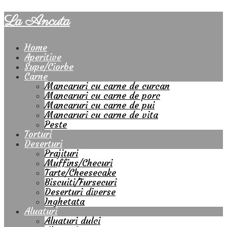
La Ancuta
Home
Aperitive
Supe/Ciorbe
Carne
Mancaruri cu carne de curcan
Mancaruri cu carne de porc
Mancaruri cu carne de pui
Mancaruri cu carne de vita
Peste
Torturi
Deserturi
Prajituri
Muffins/Checuri
Tarte/Cheesecake
Biscuiti/Fursecuri
Deserturi diverse
Inghetata
Aluaturi
Aluaturi dulci