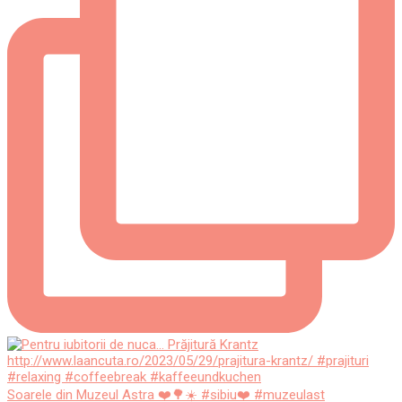
Soarele din Muzeul Astra ❤️🌳☀️ #sibiu❤️ #muzeulast