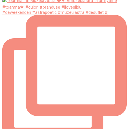
#deweekenden #astrapoetic #muzeulastra #desuflet #