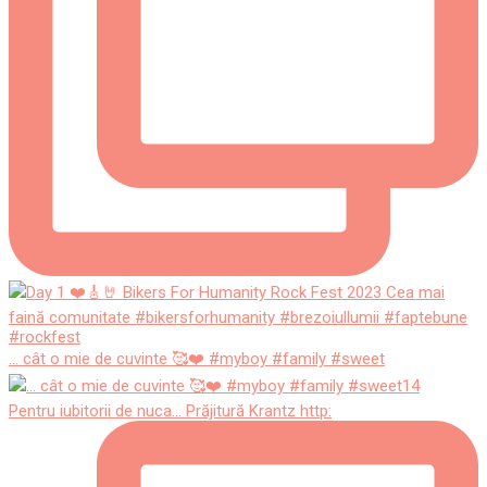
... cât o mie de cuvinte 🥰❤️ #myboy #family #sweet
Pentru iubitorii de nuca... Prăjitură Krantz http: