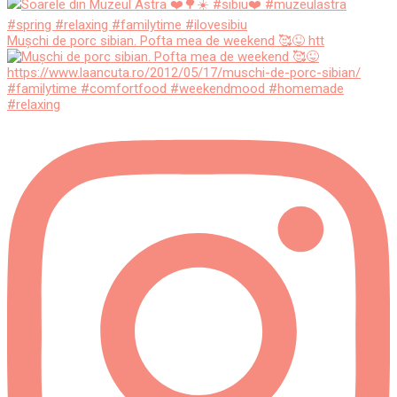
Mușchi de porc sibian. Pofta mea de weekend 🥰😜 htt