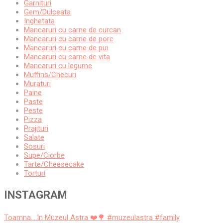
Garnituri
Gem/Dulceata
Inghetata
Mancaruri cu carne de curcan
Mancaruri cu carne de porc
Mancaruri cu carne de pui
Mancaruri cu carne de vita
Mancaruri cu legume
Muffins/Checuri
Muraturi
Paine
Paste
Peste
Pizza
Prajituri
Salate
Sosuri
Supe/Ciorbe
Tarte/Cheesecake
Torturi
INSTAGRAM
Toamna... în Muzeul Astra ❤️🌳 #muzeulastra #family