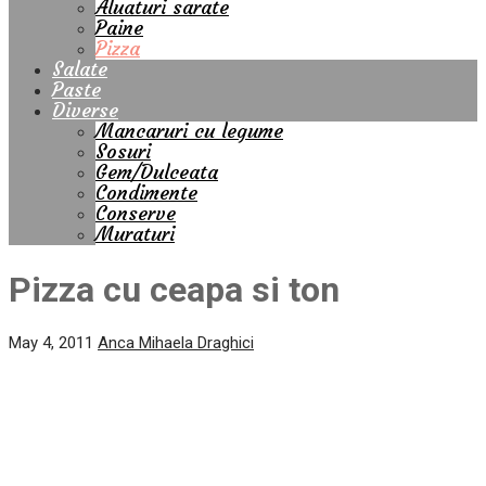
Aluaturi sarate
Paine
Pizza
Salate
Paste
Diverse
Mancaruri cu legume
Sosuri
Gem/Dulceata
Condimente
Conserve
Muraturi
Pizza cu ceapa si ton
May 4, 2011
Anca Mihaela Draghici