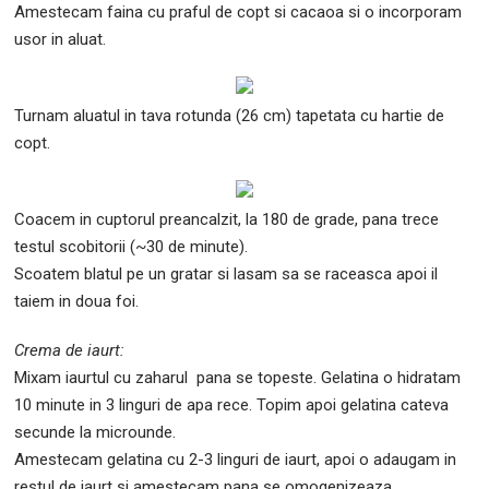
Amestecam faina cu praful de copt si cacaoa si o incorporam
usor in aluat.
Turnam aluatul in tava rotunda (26 cm) tapetata cu hartie de
copt.
Coacem in cuptorul preancalzit, la 180 de grade, pana trece
testul scobitorii (~30 de minute).
Scoatem blatul pe un gratar si lasam sa se raceasca apoi il
taiem in doua foi.
Crema de iaurt:
Mixam iaurtul cu zaharul pana se topeste. Gelatina o hidratam
10 minute in 3 linguri de apa rece. Topim apoi gelatina cateva
secunde la microunde.
Amestecam gelatina cu 2-3 linguri de iaurt, apoi o adaugam in
restul de iaurt si amestecam pana se omogenizeaza.