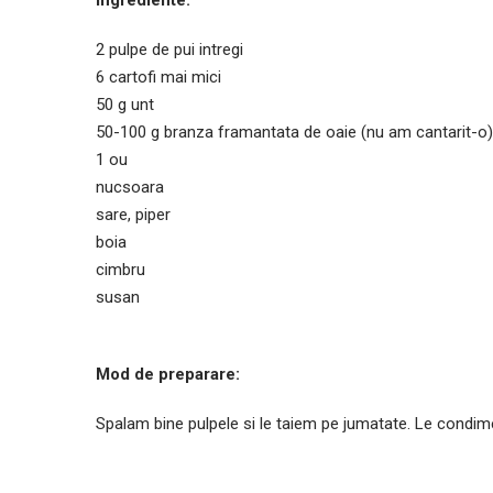
Ingrediente:
2 pulpe de pui intregi
6 cartofi mai mici
50 g unt
50-100 g branza framantata de oaie (nu am cantarit-o)
1 ou
nucsoara
sare, piper
boia
cimbru
susan
Mod de preparare:
Spalam bine pulpele si le taiem pe jumatate. Le condime