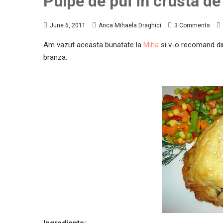
Pulpe de pui in crusta de
June 6, 2011
Anca Mihaela Draghici
3 Comments
Am vazut aceasta bunatate la
Miha
si v-o recomand din
branza.