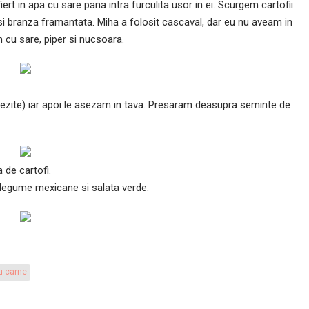
fiert in apa cu sare pana intra furculita usor in ei. Scurgem cartofii
si branza framantata. Miha a folosit cascaval, dar eu nu aveam in
cu sare, piper si nucsoara.
 umezite) iar apoi le asezam in tava. Presaram deasupra seminte de
 de cartofi.
 legume mexicane si salata verde.
u carne