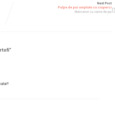
Next Post
Pulpe de pui umplute cu ciuperci
Mancaruri cu carne de pui
rtofi
”
cata!!