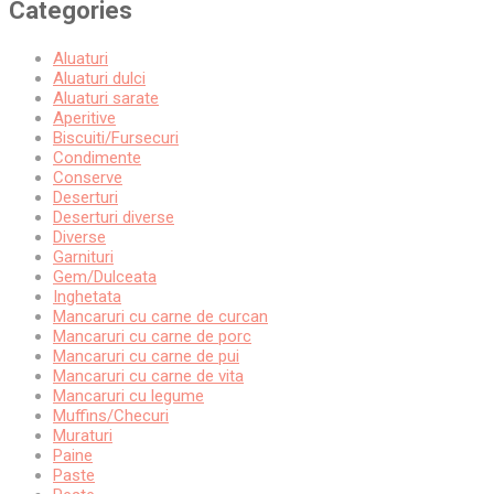
Categories
Aluaturi
Aluaturi dulci
Aluaturi sarate
Aperitive
Biscuiti/Fursecuri
Condimente
Conserve
Deserturi
Deserturi diverse
Diverse
Garnituri
Gem/Dulceata
Inghetata
Mancaruri cu carne de curcan
Mancaruri cu carne de porc
Mancaruri cu carne de pui
Mancaruri cu carne de vita
Mancaruri cu legume
Muffins/Checuri
Muraturi
Paine
Paste