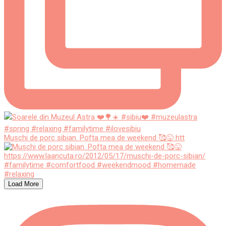
Mușchi de porc sibian. Pofta mea de weekend 🥰😜 htt
Load More