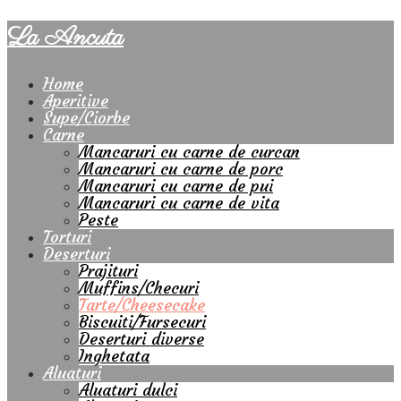
La Ancuta
Home
Aperitive
Supe/Ciorbe
Carne
Mancaruri cu carne de curcan
Mancaruri cu carne de porc
Mancaruri cu carne de pui
Mancaruri cu carne de vita
Peste
Torturi
Deserturi
Prajituri
Muffins/Checuri
Tarte/Cheesecake
Biscuiti/Fursecuri
Deserturi diverse
Inghetata
Aluaturi
Aluaturi dulci