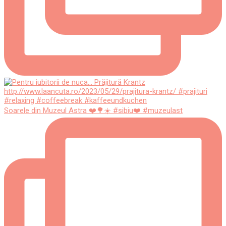
Soarele din Muzeul Astra ❤️🌳☀️ #sibiu❤️ #muzeulast