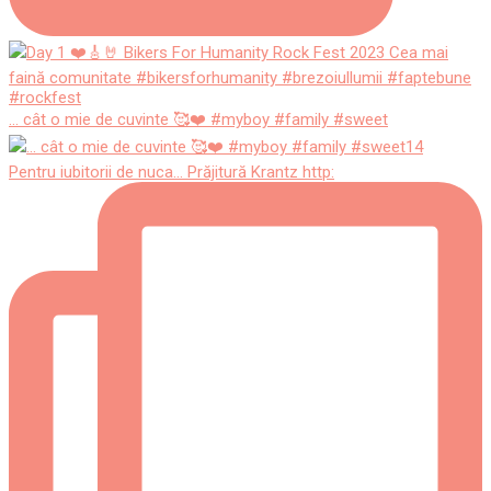
... cât o mie de cuvinte 🥰❤️ #myboy #family #sweet
Pentru iubitorii de nuca... Prăjitură Krantz http: