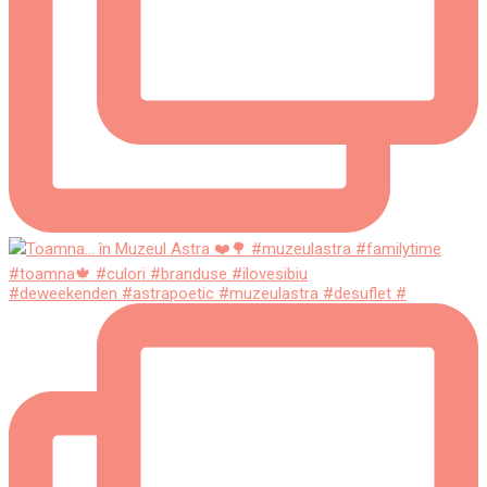
#deweekenden #astrapoetic #muzeulastra #desuflet #