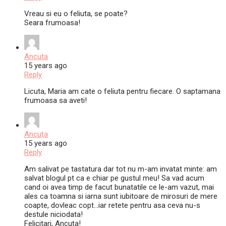
Vreau si eu o feliuta, se poate?
Seara frumoasa!
Ancuta
15 years ago
Reply
Licuta, Maria am cate o feliuta pentru fiecare. O saptamana
frumoasa sa aveti!
Ancuţa
15 years ago
Reply
Am salivat pe tastatura dar tot nu m-am invatat minte: am
salvat blogul pt ca e chiar pe gustul meu! Sa vad acum
cand oi avea timp de facut bunatatile ce le-am vazut, mai
ales ca toamna si iarna sunt iubitoare de mirosuri de mere
coapte, dovleac copt…iar retete pentru asa ceva nu-s
destule niciodata!
Felicitari, Ancuţa!