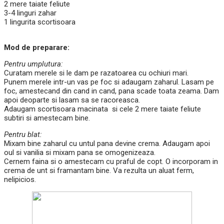
2 mere taiate feliute
3-4 linguri zahar
1 lingurita scortisoara
Mod de preparare:
Pentru umplutura:
Curatam merele si le dam pe razatoarea cu ochiuri mari.
Punem merele intr-un vas pe foc si adaugam zaharul. Lasam pe
foc, amestecand din cand in cand, pana scade toata zeama. Dam
apoi deoparte si lasam sa se racoreasca.
Adaugam scortisoara macinata si cele 2 mere taiate feliute
subtiri si amestecam bine.
Pentru blat:
Mixam bine zaharul cu untul pana devine crema. Adaugam apoi
oul si vanilia si mixam pana se omogenizeaza.
Cernem faina si o amestecam cu praful de copt. O incorporam in
crema de unt si framantam bine. Va rezulta un aluat ferm,
nelipicios.