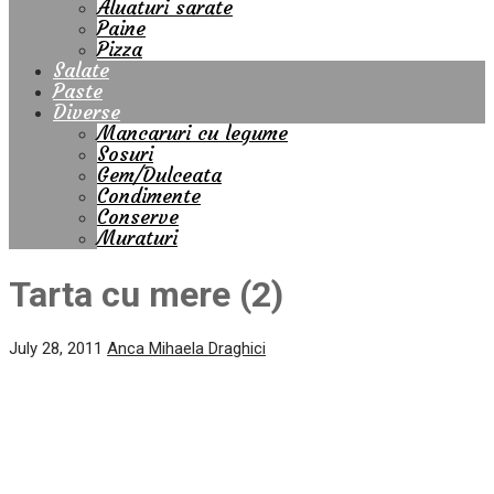
Aluaturi sarate
Paine
Pizza
Salate
Paste
Diverse
Mancaruri cu legume
Sosuri
Gem/Dulceata
Condimente
Conserve
Muraturi
Tarta cu mere (2)
July 28, 2011
Anca Mihaela Draghici