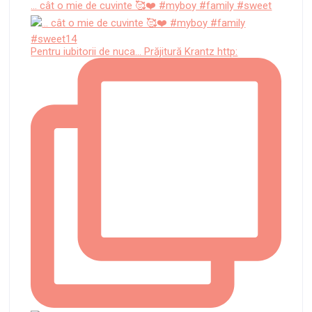
... cât o mie de cuvinte 🥰❤️ #myboy #family #sweet
Pentru iubitorii de nuca... Prăjitură Krantz http: