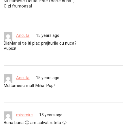
Multumesc Licuta. Este foarte buna :).
O zi frumoasa!
Ancuta
15 years ago
DiaMar si tie iti plac prajiturile cu nuca?
Pupici!
Ancuta
15 years ago
Multumesc mult Miha. Pup!
miremirc
15 years ago
Buna buna 🙂 am salvat reteta 😛