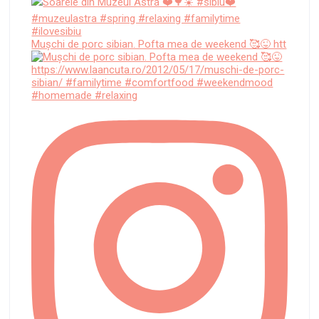
Mușchi de porc sibian. Pofta mea de weekend 🥰😜 htt