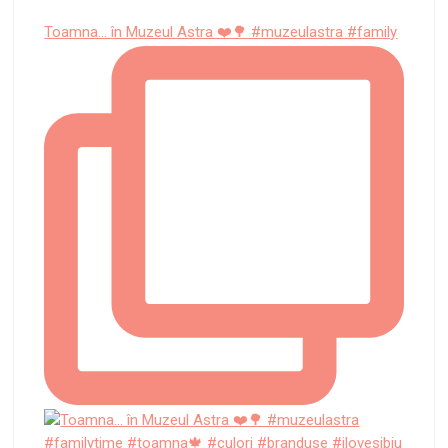
Toamna... în Muzeul Astra ❤️🌳 #muzeulastra #family