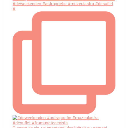
#deweekenden #astrapoetic #muzeulastra #desuflet
#