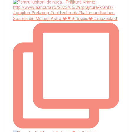
Soarele din Muzeul Astra ❤️🌳☀️ #sibiu❤️ #muzeulast