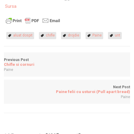
Sursa
aluat dospit
chifle
drojdie
Paine
unt
Previous Post
Chifle si cornuri
Paine
Next Post
Paine felii cu usturoi (Pull apart bread)
Paine