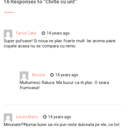
16 Responses to “
Chifle cu unt
”
Fancy Cake
14 years ago
Super pufoase! Si noua ne plac foarte mult. Iar aroma painii
copate acasa nu se compara cu nimic.
Ancuta
14 years ago
Multumesc Raluca. Ma bucur ca iti plac. O seara
frumoasa!
Licuta Marin
14 years ago
Minunate!!!Numai bune sa-mi pun niste dulceata pe ele, ca tot