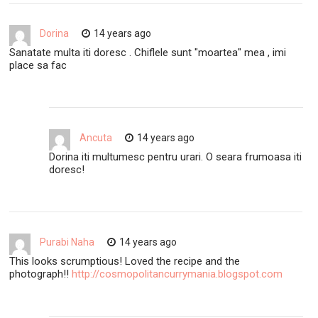
Dorina
14 years ago
Sanatate multa iti doresc . Chiflele sunt "moartea" mea , imi
place sa fac
Ancuta
14 years ago
Dorina iti multumesc pentru urari. O seara frumoasa iti
doresc!
Purabi Naha
14 years ago
This looks scrumptious! Loved the recipe and the
photograph!!
http://cosmopolitancurrymania.blogspot.com