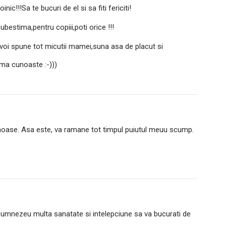
ic!!!Sa te bucuri de el si sa fiti fericiti!
subestima,pentru copiii,poti orice !!!
 voi spune tot micutii mamei,suna asa de placut si
 ma cunoaste :-)))
moase. Asa este, va ramane tot timpul puiutul meuu scump.
umnezeu multa sanatate si intelepciune sa va bucurati de