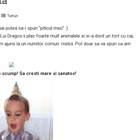
ta
Torturi
ai putea sa-i spun “piticul meu” :).
Lui Dragos ii plac foarte mult animalele si si-a dorit un tort cu cai,
 am ajuns la un numitor comun: melcii. Pot doar sa va spun ca am
si scump! Sa cresti mare si sanatos!