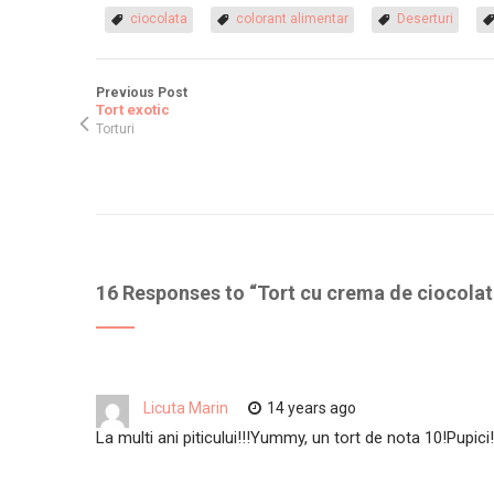
ciocolata
colorant alimentar
Deserturi
Previous Post
Tort exotic
Torturi
16 Responses to “
Tort cu crema de ciocola
Licuta Marin
14 years ago
La multi ani piticului!!!Yummy, un tort de nota 10!Pupici!