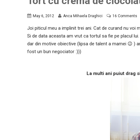
Tort cu crema de ciocola
May 6, 2012
Anca Mihaela Draghici
16 Comments
Joi piticul meu a implinit trei ani. Cat de curand nu voi m
Si de data aceasta am vrut ca tortul sa fie pe placul lui. 
dar din motive obiective (lipsa de talent a mamei 😉 )
fost un bun negociator :)))
La multi ani puiut drag 