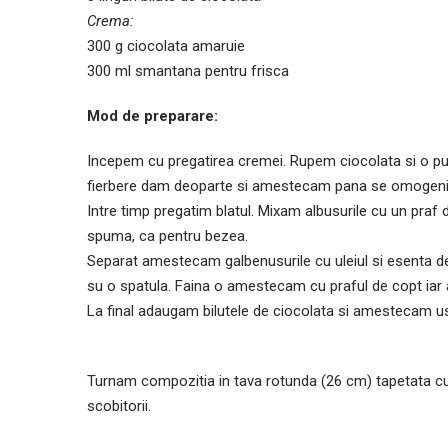
Crema:
300 g ciocolata amaruie
300 ml smantana pentru frisca
Mod de preparare:
Incepem cu pregatirea cremei. Rupem ciocolata si o pu
fierbere dam deoparte si amestecam pana se omogenize
Intre timp pregatim blatul. Mixam albusurile cu un pra
spuma, ca pentru bezea.
Separat amestecam galbenusurile cu uleiul si esenta 
su o spatula. Faina o amestecam cu praful de copt iar
La final adaugam bilutele de ciocolata si amestecam us
Turnam compozitia in tava rotunda (26 cm) tapetata cu 
scobitorii.