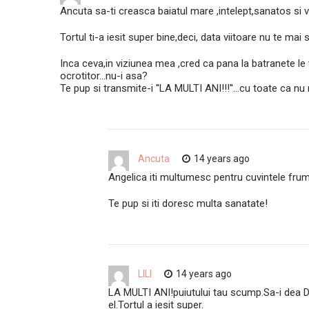
Ancuta sa-ti creasca baiatul mare ,intelept,sanatos si voin
Tortul ti-a iesit super bine,deci, data viitoare nu te mai 
Inca ceva,in viziunea mea ,cred ca pana la batranete le
ocrotitor…nu-i asa?
Te pup si transmite-i ''LA MULTI ANI!!!''…cu toate ca nu
Ancuta
14 years ago
Angelica iti multumesc pentru cuvintele fru
Te pup si iti doresc multa sanatate!
LILI
14 years ago
LA MULTI ANI!puiutului tau scump.Sa-i dea D
el.Tortul a iesit super.