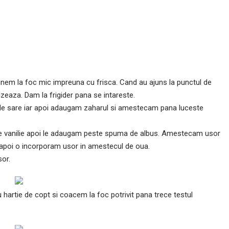
nem la foc mic impreuna cu frisca. Cand au ajuns la punctul de
aza. Dam la frigider pana se intareste.
f de sare iar apoi adaugam zaharul si amestecam pana luceste
de vanilie apoi le adaugam peste spuma de albus. Amestecam usor
 apoi o incorporam usor in amestecul de oua.
or.
hartie de copt si coacem la foc potrivit pana trece testul