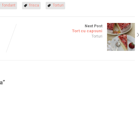
fondant
frisca
Torturi
Next Post
Tort cu capsuni
Torturi
ta
”