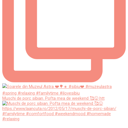
Mușchi de porc sibian. Pofta mea de weekend 🥰😜 htt