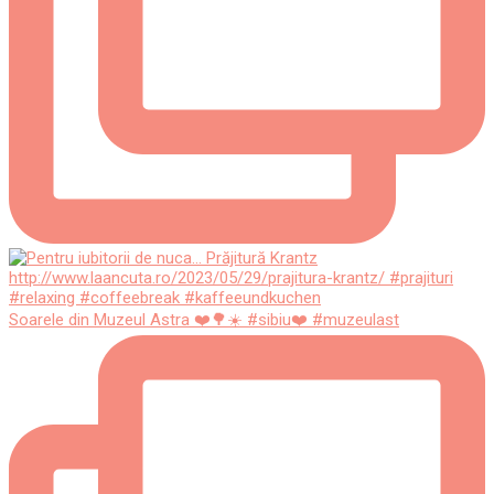
Soarele din Muzeul Astra ❤️🌳☀️ #sibiu❤️ #muzeulast