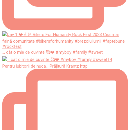
... cât o mie de cuvinte 🥰❤️ #myboy #family #sweet
Pentru iubitorii de nuca... Prăjitură Krantz http: