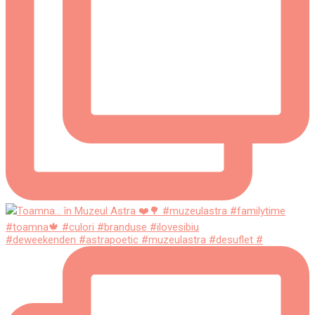
#deweekenden #astrapoetic #muzeulastra #desuflet #