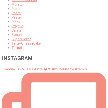
Muffins/Checuri
Muraturi
Paine
Paste
Peste
Pizza
Prajituri
Salate
Sosuri
Supe/Ciorbe
Tarte/Cheesecake
Torturi
INSTAGRAM
Toamna... în Muzeul Astra ❤️🌳 #muzeulastra #family