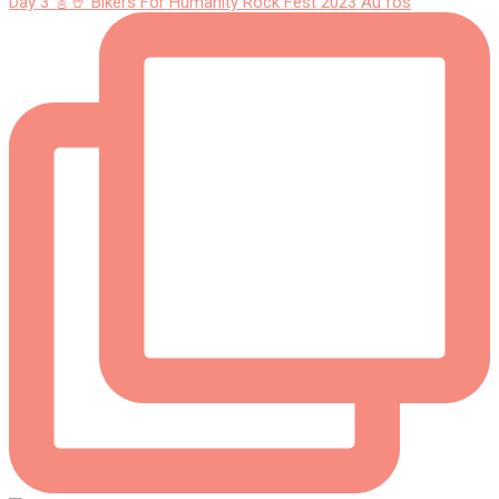
Day 3 🎸🤘 Bikers For Humanity Rock Fest 2023 Au fos