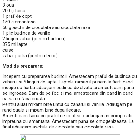
3 oua
200 g faina
1 praf de copt
150 g smantana
50 g aschii de ciocolata sau ciocolata rasa
1 plic budinca de vanilie
2 linguri zahar (pentru budinca)
375 ml lapte
caise
zahar pudra (pentru decor)
Mod de preparare:
Incepem cu prepararea budincii. Amestecam praful de budinca cu
zaharul si 5 linguri de lapte. Laptele ramas il punem la fiert. cand
incepe sa fiarba adaugam budinca dizolvata si amestecam pana
se ingroasa. Dam de pe foc si mai amestecam din cand in cand
ca sa nu faca crusta.
Pentru aluat mixam bine untul cu zaharul si vanilia. Adaugam pe
rand ouale si mixam bine dupa fiecare.
Amestecam faina cu praful de copt si o adaugam in compozitie
impreuna cu smantana. Amestecam pana se omogenizeaza. La
final adaugam aschiile de ciocolata sau ciocolata rasa.