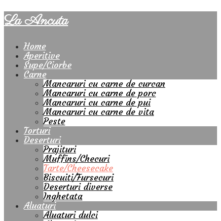
La Ancuta
Home
Aperitive
Supe/Ciorbe
Carne
Mancaruri cu carne de curcan
Mancaruri cu carne de porc
Mancaruri cu carne de pui
Mancaruri cu carne de vita
Peste
Torturi
Deserturi
Prajituri
Muffins/Checuri
Tarte/Cheesecake
Biscuiti/Fursecuri
Deserturi diverse
Inghetata
Aluaturi
Aluaturi dulci