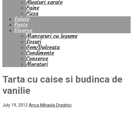
Aluaturi sarate
Paine
Pizza
Salate
Paste
Diverse
Mancaruri cu legume
Sosuri
Gem/Dulceata
Condimente
Conserve
Muraturi
Tarta cu caise si budinca de
vanilie
July 19, 2012
Anca Mihaela Draghici