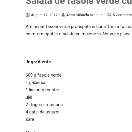
Salata de fasole verde c
August 17, 2012
Anca Mihaela Draghici
5 Comment
Am primit fasole verde proaspata si buna. Ce sa fac c
ca m-am oprit la o salata cu maioneza. Noua ne place m
Ingrediente:
600 g fasole verde
1 galbenus
1 lingurita mustar
ulei
2- linguri smantana
4 catei de usturoi
sare