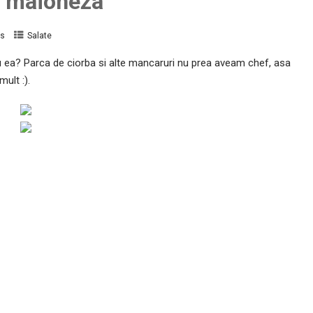
u maioneza
s
Salate
u ea? Parca de ciorba si alte mancaruri nu prea aveam chef, asa
ult :).