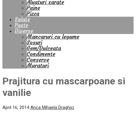
Aluaturi sarate
Paine
Pizza
Salate
Paste
Diverse
Mancaruri cu legume
Sosuri
Gem/Dulceata
Condimente
Conserve
Muraturi
Prajitura cu mascarpoane si
vanilie
April 16, 2014
Anca Mihaela Draghici