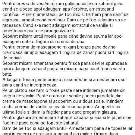
Pentru
crema de vanilie
mixam galbenusurile cu zaharul pana
cand se albesc apoi adaugam apa fierbinte, amestecand
continuu. Punem amestecul pe foc mic si fierbem pana cand se
ingroasa, amestecand continuu. Dam de pe foc si lasam sa se
raceasca. Cand s-a racit adaugam extractul de vanilie si
amestecam pana se omogenizeaza.
Separat mixam untul moale pana cand devine spuma iar apoi
adaugam cate o lingura din crema de oua.
Pentru crema de mascarpone mixam branza pana devine
cremoasa iar apoi adaugam 1 lingura de zahar pudra si 1 lingura
de coniac.
Separat mixam smantana pentru frisca pana devine spumoasa
apoi adaugam zaharul pudra si mixam pana cand frisca va sta
batz.
Adaugam frisca peste branza mascarpone si amestecam usor
pana cand se incorporeaza.
Pe un platou asezam o foaie peste care intindem jumatate din
crema de vanilie. Peste crema de vanilie punem jumatate din
crema de mascarpone si acoperim cu a doua foaie. Intindem
restul cremei de vanilie si cea de mascarpone. Acoperim cu
ultima foaie si dam la frigider pana cand pregatim glazura.
Pentru glazura amestecam zaharul, cacaoa si apa si le punem pe
foc mic pana cand se topeste zaharul.
Dam de pe foc si adaugam untul. Amestecam pana se topeste iar
apoi intindem pe prajitura, incepand din mijloc. Ornam dupa