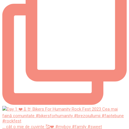
... cât o mie de cuvinte 🥰❤️ #myboy #family #sweet