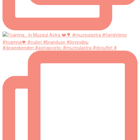
#deweekenden #astrapoetic #muzeulastra #desuflet #