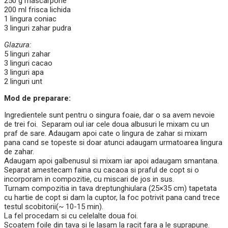
250 g mascarpone
200 ml frisca lichida
1 lingura coniac
3 linguri zahar pudra
Glazura:
5 linguri zahar
3 linguri cacao
3 linguri apa
2 linguri unt
Mod de preparare:
Ingredientele sunt pentru o singura foaie, dar o sa avem nevoie
de trei foi. Separam oul iar cele doua albusuri le mixam cu un
praf de sare. Adaugam apoi cate o lingura de zahar si mixam
pana cand se topeste si doar atunci adaugam urmatoarea lingura
de zahar.
Adaugam apoi galbenusul si mixam iar apoi adaugam smantana.
Separat amestecam faina cu cacaoa si praful de copt si o
incorporam in compozitie, cu miscari de jos in sus.
Turnam compozitia in tava dreptunghiulara (25×35 cm) tapetata
cu hartie de copt si dam la cuptor, la foc potrivit pana cand trece
testul scobitorii(~ 10-15 min).
La fel procedam si cu celelalte doua foi.
Scoatem foile din tava si le lasam la racit fara a le suprapune.