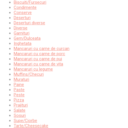
Biscuiti/Fursecuri
Condimente
Conserve
Deserturi
Deserturi diverse
Diverse
Garnituri
Gem/Dulceata
Inghetata
Mancaruri cu carne de curcan
Mancaruri cu carne de porc
Mancaruri cu carne de pui
Mancaruri cu carne de vita
Mancaruri cu legume
Muffins/Checuri
Muraturi
Paine
Paste
Peste
Pizza
Prajituri
Salate
Sosuri
Supe/Ciorbe
Tarte/Cheesecake