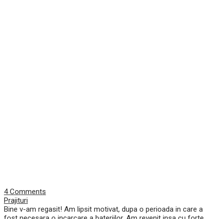
4 Comments
Prajituri
Bine v-am regasit! Am lipsit motivat, dupa o perioada in care a
fost necesara o incarcare a bateriilor. Am revenit insa cu forte