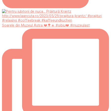
Soarele din Muzeul Astra ❤️🌳☀️ #sibiu❤️ #muzeulast