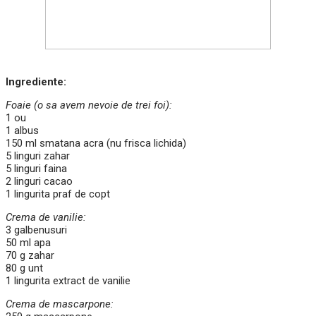
Ingrediente:
Foaie (o sa avem nevoie de trei foi):
1 ou
1 albus
150 ml smatana acra (nu frisca lichida)
5 linguri zahar
5 linguri faina
2 linguri cacao
1 lingurita praf de copt
Crema de vanilie:
3 galbenusuri
50 ml apa
70 g zahar
80 g unt
1 lingurita extract de vanilie
Crema de mascarpone: