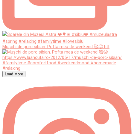
Mușchi de porc sibian. Pofta mea de weekend 🥰😜 htt
Load More