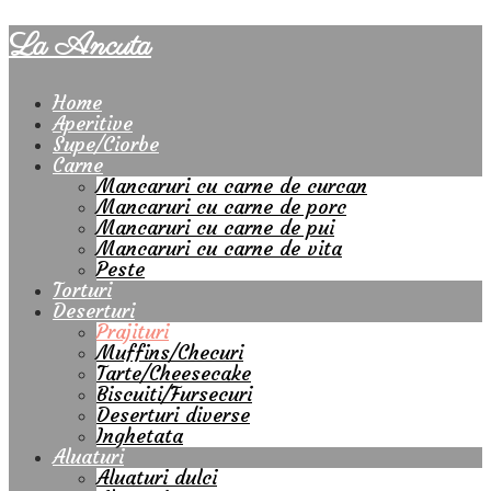
La Ancuta
Home
Aperitive
Supe/Ciorbe
Carne
Mancaruri cu carne de curcan
Mancaruri cu carne de porc
Mancaruri cu carne de pui
Mancaruri cu carne de vita
Peste
Torturi
Deserturi
Prajituri
Muffins/Checuri
Tarte/Cheesecake
Biscuiti/Fursecuri
Deserturi diverse
Inghetata
Aluaturi
Aluaturi dulci