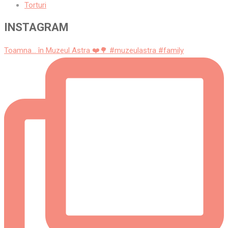
Torturi
INSTAGRAM
Toamna... în Muzeul Astra ❤️🌳 #muzeulastra #family