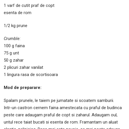
1 varf de cutit praf de copt
esenta de rom
1/2 kg prune
Crumble:
100 g faina
75 g unt
50 g zahar
2 plicuri zahar vanilat
1 lingura rasa de scortisoara
Mod de preparare:
Spalam prunele, le taiem pe jumatate si scoatem samburii.
Intr-un castron cernem faina amestecata cu praful de budinca
peste care adaugam praful de copt si zaharul. Adaugam oul,
untul rece taiat bucati si esenta de rom. Framantam un aluat