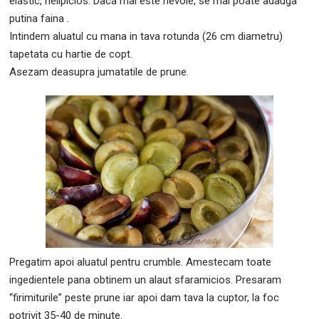
elastic, nelipicios. Daca mai este nevoie, se mai poate adauga
putina faina .
Intindem aluatul cu mana in tava rotunda (26 cm diametru)
tapetata cu hartie de copt.
Asezam deasupra jumatatile de prune.
Pregatim apoi aluatul pentru crumble. Amestecam toate
ingedientele pana obtinem un alaut sfaramicios. Presaram
“firimiturile” peste prune iar apoi dam tava la cuptor, la foc
potrivit 35-40 de minute.