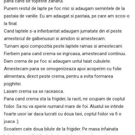
pana cand se topeste zaharul.
Punem restul de lapte pe foc mic si adaugam semintele de la
pastaia de vanilie. Eu am adaugat si pastaia, pe care am scos-o
la final.
Cand laptele s-a infierbantat adaugam jumatate din el peste
amestecul de galbenusuri si amidon si amestecam.
Turnam apoi compozitia peste laptele ramas si amestecam.
Fierbem pana cand crema se ingroasa, amestecand continuu.
Dam crema de pe foc si adaugam untul taiat cubulete.
Amestecam pana se omogenizeaza apoi acoperim cu folie
alimentara, direct peste crema, pentru a evita formarea
pojghitei.
Lasam crema sa se raceasca.
Pana cand crema sta la frigider, la racit, ne ocupam de coptul
foilor. Sa nu va sperie numarul mare de foi. Aluatul se intinde
foarte usor iar daca lucrati cu doua tavi, coptul foilor va fi o
joaca :).
Scoatem cate doua bilute de la frigider. Pe masa infainata