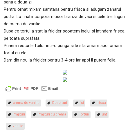
pana a doua zi.
Pentru ornat mixam samtana pentru frisca si adugam zaharul
pudra. La final incorporam usor branza de vaci si cele trei linguri
de crema de vanilie.
Dupa ce tortul a stat la frigider scoatem inelul si intindem frisca
pe toata suprafata.
Punem resturile foilor intr-o punga si le sfaramam apoi ornam
tortul cu ele.
Dam din nou la frigider pentru 3-4 ore iar apoi il putem felia.
crema de vanilie
Deserturi
foi
frisca
Prajituri
Prajituri cu crema
Torturi
unt
vanilie