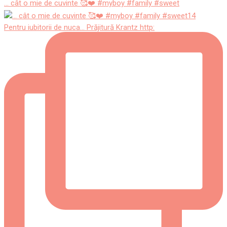
... cât o mie de cuvinte 🥰❤️ #myboy #family #sweet
Pentru iubitorii de nuca... Prăjitură Krantz http: