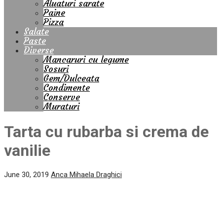
Aluaturi sarate
Paine
Pizza
Salate
Paste
Diverse
Mancaruri cu legume
Sosuri
Gem/Dulceata
Condimente
Conserve
Muraturi
Tarta cu rubarba si crema de
vanilie
June 30, 2019
Anca Mihaela Draghici