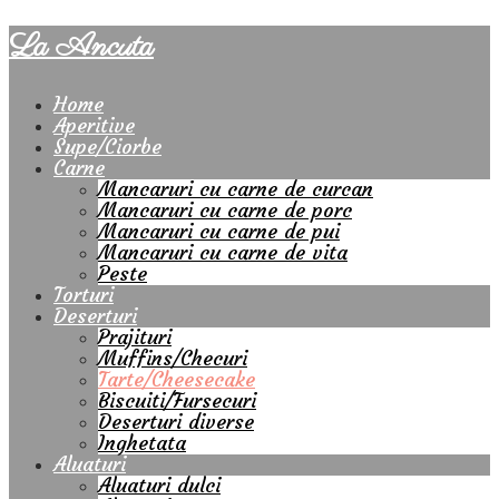
La Ancuta
Home
Aperitive
Supe/Ciorbe
Carne
Mancaruri cu carne de curcan
Mancaruri cu carne de porc
Mancaruri cu carne de pui
Mancaruri cu carne de vita
Peste
Torturi
Deserturi
Prajituri
Muffins/Checuri
Tarte/Cheesecake
Biscuiti/Fursecuri
Deserturi diverse
Inghetata
Aluaturi
Aluaturi dulci