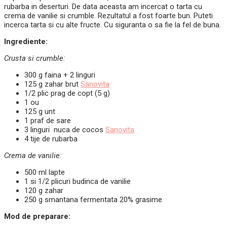
rubarba in deserturi. De data aceasta am incercat o tarta cu
crema de vanilie si crumble. Rezultatul a fost foarte bun. Puteti
incerca tarta si cu alte fructe. Cu siguranta o sa fie la fel de buna.
Ingrediente:
Crusta si crumble:
300 g faina + 2 linguri
125 g zahar brut
Sanovita
1/2 plic prag de copt (5 g)
1 ou
125 g unt
1 praf de sare
3 linguri nuca de cocos
Sanovita
4 tije de rubarba
Crema de vanilie:
500 ml lapte
1 si 1/2 plicuri budinca de vanilie
120 g zahar
250 g smantana fermentata 20% grasime
Mod de preparare: