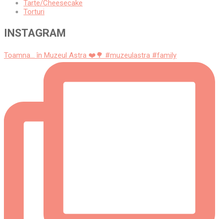
Tarte/Cheesecake
Torturi
INSTAGRAM
Toamna... în Muzeul Astra ❤️🌳 #muzeulastra #family