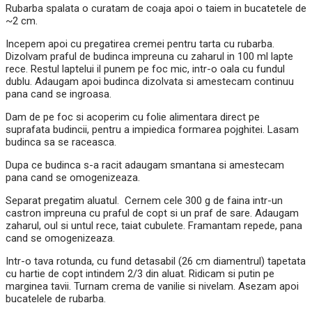
Rubarba spalata o curatam de coaja apoi o taiem in bucatetele de
~2 cm.
Incepem apoi cu pregatirea cremei pentru tarta cu rubarba.
Dizolvam praful de budinca impreuna cu zaharul in 100 ml lapte
rece. Restul laptelui il punem pe foc mic, intr-o oala cu fundul
dublu. Adaugam apoi budinca dizolvata si amestecam continuu
pana cand se ingroasa.
Dam de pe foc si acoperim cu folie alimentara direct pe
suprafata budincii, pentru a impiedica formarea pojghitei. Lasam
budinca sa se raceasca.
Dupa ce budinca s-a racit adaugam smantana si amestecam
pana cand se omogenizeaza.
Separat pregatim aluatul. Cernem cele 300 g de faina intr-un
castron impreuna cu praful de copt si un praf de sare. Adaugam
zaharul, oul si untul rece, taiat cubulete. Framantam repede, pana
cand se omogenizeaza.
Intr-o tava rotunda, cu fund detasabil (26 cm diamentrul) tapetata
cu hartie de copt intindem 2/3 din aluat. Ridicam si putin pe
marginea tavii. Turnam crema de vanilie si nivelam. Asezam apoi
bucatelele de rubarba.