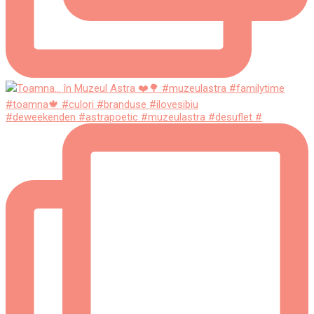
#deweekenden #astrapoetic #muzeulastra #desuflet #