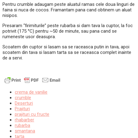
Pentru crumble adaugam peste aluatul ramas cele doua linguri de
faina si nuca de cocos. Framantam pana cand obtinem un aluat
nisipos.
Presaram “firimiturile” peste rubarba si dam tava la cuptor, la foc
potrivit (175 °C) pentru ~50 de minute, sau pana cand se
rumeneste usor deasupra.
Scoatem din cuptor si lasam sa se raceasca putin in tava, apoi
scoatem din tava si lasam tarta sa se raceasca complet inainte
de a servi.
crema de vanilie
crumble
Deserturi
Prajituri
prajituri cu fructe
rhabarber
rubarba
smantana
tarta