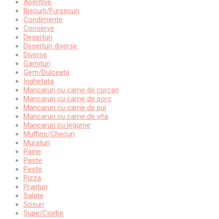
Aperitive
Biscuiti/Fursecuri
Condimente
Conserve
Deserturi
Deserturi diverse
Diverse
Garnituri
Gem/Dulceata
Inghetata
Mancaruri cu carne de curcan
Mancaruri cu carne de porc
Mancaruri cu carne de pui
Mancaruri cu carne de vita
Mancaruri cu legume
Muffins/Checuri
Muraturi
Paine
Paste
Peste
Pizza
Prajituri
Salate
Sosuri
Supe/Ciorbe