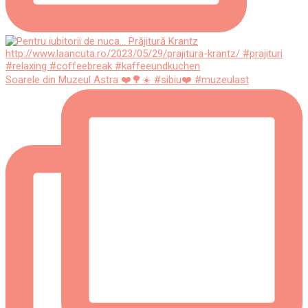
Soarele din Muzeul Astra ❤️🌳☀️ #sibiu❤️ #muzeulast