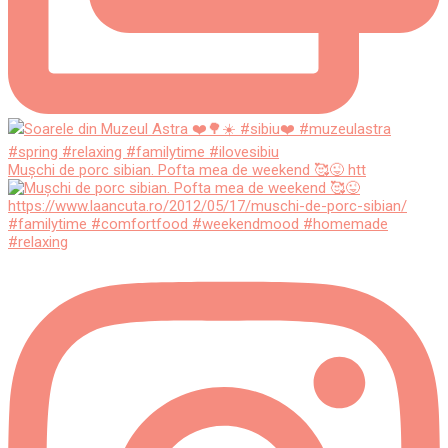
Mușchi de porc sibian. Pofta mea de weekend 🥰😜 htt