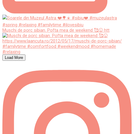
Mușchi de porc sibian. Pofta mea de weekend 🥰😜 htt
Load More