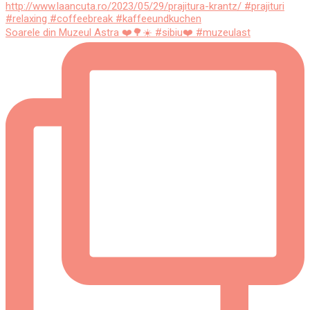
Soarele din Muzeul Astra ❤️🌳☀️ #sibiu❤️ #muzeulast