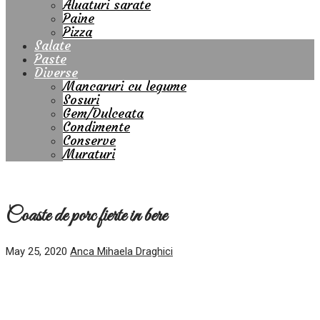
Aluaturi sarate
Paine
Pizza
Salate
Paste
Diverse
Mancaruri cu legume
Sosuri
Gem/Dulceata
Condimente
Conserve
Muraturi
Coaste de porc fierte in bere
May 25, 2020
Anca Mihaela Draghici