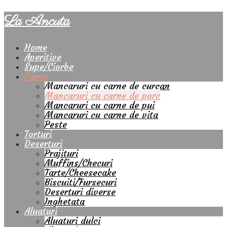
La Ancuta
Home
Aperitive
Supe/Ciorbe
Carne
Mancaruri cu carne de curcan
Mancaruri cu carne de porc
Mancaruri cu carne de pui
Mancaruri cu carne de vita
Peste
Torturi
Deserturi
Prajituri
Muffins/Checuri
Tarte/Cheesecake
Biscuiti/Fursecuri
Deserturi diverse
Inghetata
Aluaturi
Aluaturi dulci