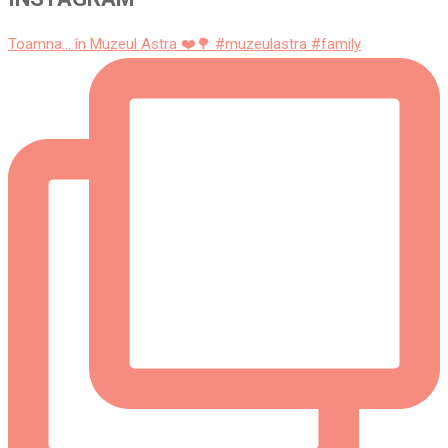
Toamna... în Muzeul Astra ❤️🌳 #muzeulastra #family