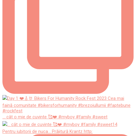
... cât o mie de cuvinte 🥰❤️ #myboy #family #sweet
Pentru iubitorii de nuca... Prăjitură Krantz http: