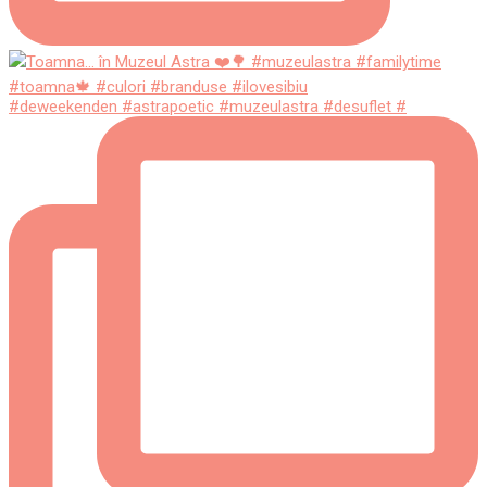
#deweekenden #astrapoetic #muzeulastra #desuflet #