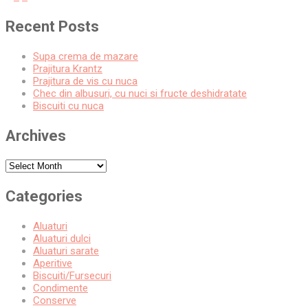
Posts
pagination
Recent Posts
Supa crema de mazare
Prajitura Krantz
Prajitura de vis cu nuca
Chec din albusuri, cu nuci si fructe deshidratate
Biscuiti cu nuca
Archives
Archives
Categories
Aluaturi
Aluaturi dulci
Aluaturi sarate
Aperitive
Biscuiti/Fursecuri
Condimente
Conserve