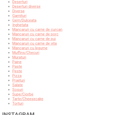
Deserturi
Deserturi diverse
Diverse
Garnituri
Gem/Dulceata
Inghetata
Mancaruri cu carne de curcan
Mancaruri cu carne de porc
Mancaruri cu carne de pui
Mancaruri cu carne de vita
Mancaruri cu legume
Muffins/Checuri
Muraturi
Paine
Paste
Peste
Pizza
Prajituri
Salate
Sosuri
Supe/Ciorbe
Tarte/Cheesecake
Torturi
INSTAGRAM