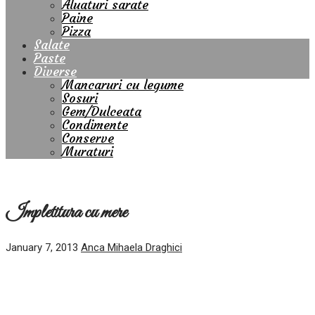
Aluaturi sarate
Paine
Pizza
Salate
Paste
Diverse
Mancaruri cu legume
Sosuri
Gem/Dulceata
Condimente
Conserve
Muraturi
Impletitura cu mere
January 7, 2013
Anca Mihaela Draghici