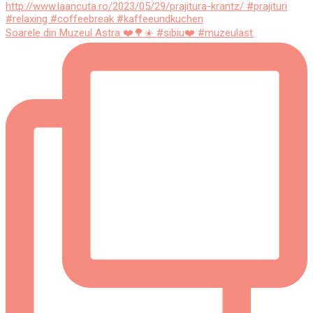
Soarele din Muzeul Astra ❤️🌳☀️ #sibiu❤️ #muzeulast