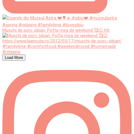
Mușchi de porc sibian. Pofta mea de weekend 🥰😜 htt
Load More