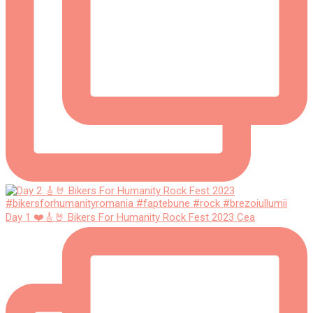
Day 1 ❤️🎸🤘 Bikers For Humanity Rock Fest 2023 Cea