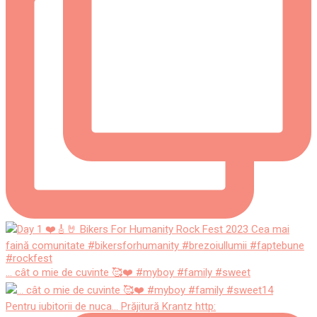
... cât o mie de cuvinte 🥰❤️ #myboy #family #sweet
Pentru iubitorii de nuca... Prăjitură Krantz http: