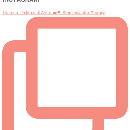
Toamna... în Muzeul Astra ❤️🌳 #muzeulastra #family