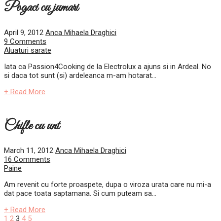
Pogaci cu jumari
April 9, 2012
Anca Mihaela Draghici
9 Comments
Aluaturi sarate
Iata ca Passion4Cooking de la Electrolux a ajuns si in Ardeal. No
si daca tot sunt (si) ardeleanca m-am hotarat...
+ Read More
Chifle cu unt
March 11, 2012
Anca Mihaela Draghici
16 Comments
Paine
Am revenit cu forte proaspete, dupa o viroza urata care nu mi-a
dat pace toata saptamana. Si cum puteam sa...
+ Read More
1
2
3
4
5