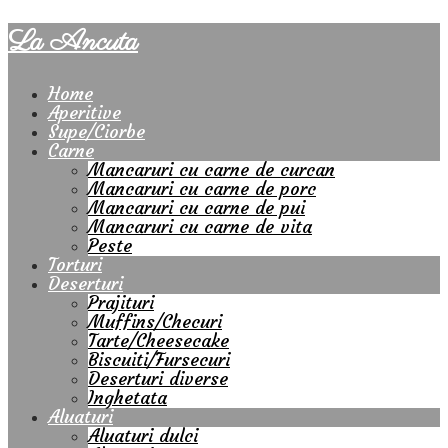
La Ancuta
Home
Aperitive
Supe/Ciorbe
Carne
Mancaruri cu carne de curcan
Mancaruri cu carne de porc
Mancaruri cu carne de pui
Mancaruri cu carne de vita
Peste
Torturi
Deserturi
Prajituri
Muffins/Checuri
Tarte/Cheesecake
Biscuiti/Fursecuri
Deserturi diverse
Inghetata
Aluaturi
Aluaturi dulci