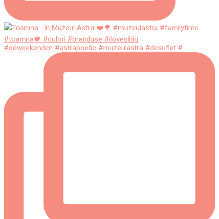
#deweekenden #astrapoetic #muzeulastra #desuflet #