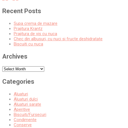
Posts
pagination
Recent Posts
Supa crema de mazare
Prajitura Krantz
Prajitura de vis cu nuca
Chec din albusuri, cu nuci si fructe deshidratate
Biscuiti cu nuca
Archives
Archives
Categories
Aluaturi
Aluaturi dulci
Aluaturi sarate
Aperitive
Biscuiti/Fursecuri
Condimente
Conserve