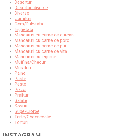
Deserturi
Deserturi diverse
Diverse
Garnituri
Gem/Dulceata
Inghetata
Mancaruri cu carne de curcan
Mancaruri cu carne de porc
Mancaruri cu carne de pui
Mancaruri cu carne de vita
Mancaruri cu legume
Muffins/Checuri
Muraturi
Paine
Paste
Peste
Pizza
Prajituri
Salate
Sosuri
Supe/Ciorbe
Tarte/Cheesecake
Torturi
INSTAGRAM