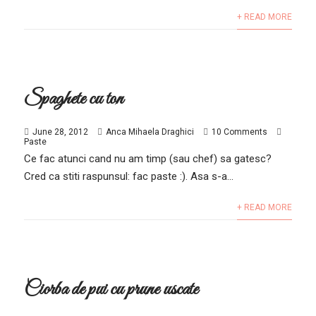
+ READ MORE
Spaghete cu ton
June 28, 2012
Anca Mihaela Draghici
10 Comments
Paste
Ce fac atunci cand nu am timp (sau chef) sa gatesc?
Cred ca stiti raspunsul: fac paste :). Asa s-a...
+ READ MORE
Ciorba de pui cu prune uscate