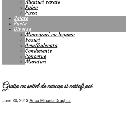
Aluaturi sarate
Paine
Pizza
Salate
Paste
Diverse
Mancaruri cu legume
Sosuri
Gem/Dulceata
Condimente
Conserve
Muraturi
Gratin cu snitel de curcan si cartofi noi
June 30, 2013
Anca Mihaela Draghici