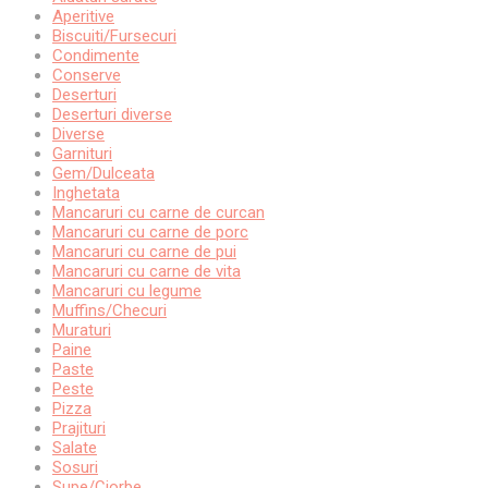
Aperitive
Biscuiti/Fursecuri
Condimente
Conserve
Deserturi
Deserturi diverse
Diverse
Garnituri
Gem/Dulceata
Inghetata
Mancaruri cu carne de curcan
Mancaruri cu carne de porc
Mancaruri cu carne de pui
Mancaruri cu carne de vita
Mancaruri cu legume
Muffins/Checuri
Muraturi
Paine
Paste
Peste
Pizza
Prajituri
Salate
Sosuri
Supe/Ciorbe