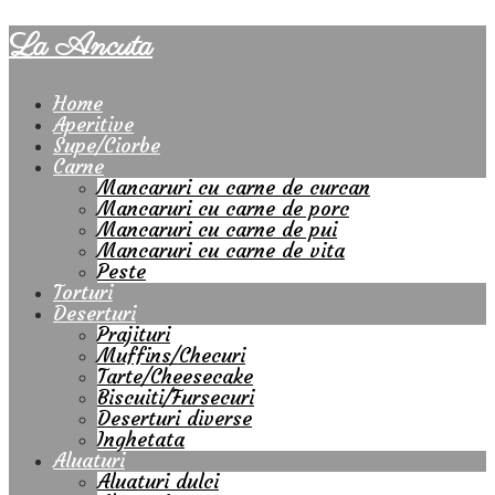
La Ancuta
Home
Aperitive
Supe/Ciorbe
Carne
Mancaruri cu carne de curcan
Mancaruri cu carne de porc
Mancaruri cu carne de pui
Mancaruri cu carne de vita
Peste
Torturi
Deserturi
Prajituri
Muffins/Checuri
Tarte/Cheesecake
Biscuiti/Fursecuri
Deserturi diverse
Inghetata
Aluaturi
Aluaturi dulci