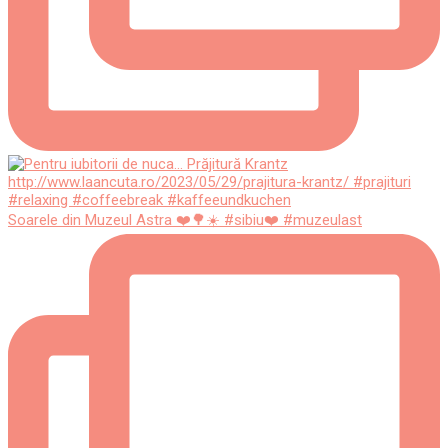
Soarele din Muzeul Astra ❤️🌳☀️ #sibiu❤️ #muzeulast