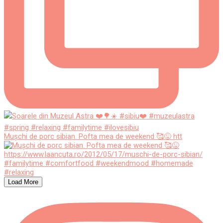
Mușchi de porc sibian. Pofta mea de weekend 🥰😜 htt
Load More