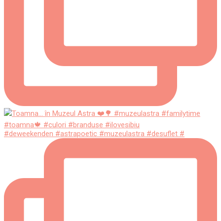
#deweekenden #astrapoetic #muzeulastra #desuflet #