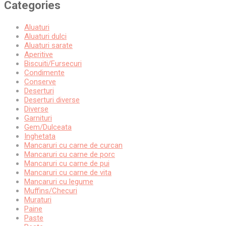
Categories
Aluaturi
Aluaturi dulci
Aluaturi sarate
Aperitive
Biscuiti/Fursecuri
Condimente
Conserve
Deserturi
Deserturi diverse
Diverse
Garnituri
Gem/Dulceata
Inghetata
Mancaruri cu carne de curcan
Mancaruri cu carne de porc
Mancaruri cu carne de pui
Mancaruri cu carne de vita
Mancaruri cu legume
Muffins/Checuri
Muraturi
Paine
Paste