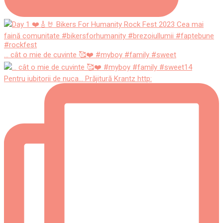
... cât o mie de cuvinte 🥰❤️ #myboy #family #sweet
Pentru iubitorii de nuca... Prăjitură Krantz http: