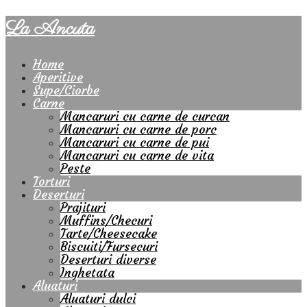
La Ancuta
Home
Aperitive
Supe/Ciorbe
Carne
Mancaruri cu carne de curcan
Mancaruri cu carne de porc
Mancaruri cu carne de pui
Mancaruri cu carne de vita
Peste
Torturi
Deserturi
Prajituri
Muffins/Checuri
Tarte/Cheesecake
Biscuiti/Fursecuri
Deserturi diverse
Inghetata
Aluaturi
Aluaturi dulci