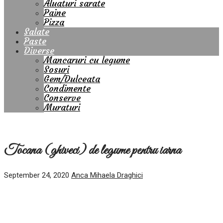
Aluaturi sarate
Paine
Pizza
Salate
Paste
Diverse
Mancaruri cu legume
Sosuri
Gem/Dulceata
Condimente
Conserve
Muraturi
Tocana (ghiveci) de legume pentru iarna
September 24, 2020
Anca Mihaela Draghici