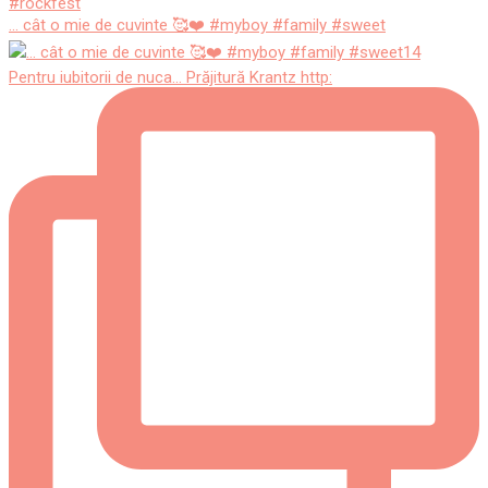
... cât o mie de cuvinte 🥰❤️ #myboy #family #sweet
Pentru iubitorii de nuca... Prăjitură Krantz http: