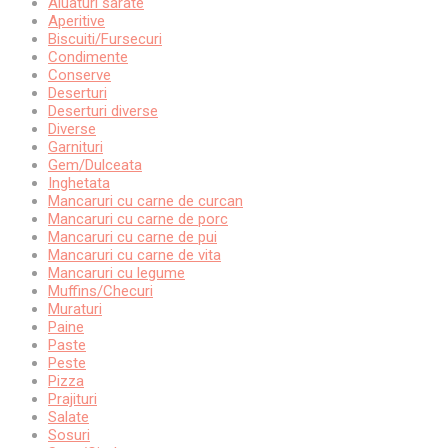
Aluaturi sarate
Aperitive
Biscuiti/Fursecuri
Condimente
Conserve
Deserturi
Deserturi diverse
Diverse
Garnituri
Gem/Dulceata
Inghetata
Mancaruri cu carne de curcan
Mancaruri cu carne de porc
Mancaruri cu carne de pui
Mancaruri cu carne de vita
Mancaruri cu legume
Muffins/Checuri
Muraturi
Paine
Paste
Peste
Pizza
Prajituri
Salate
Sosuri