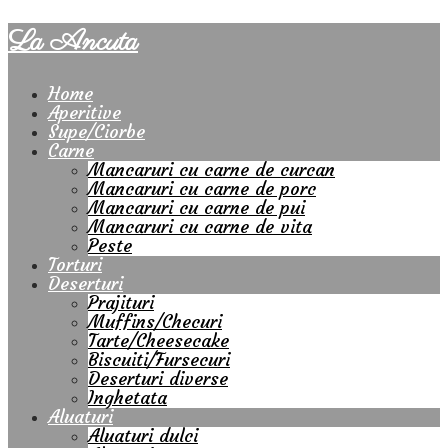
La Ancuta
Home
Aperitive
Supe/Ciorbe
Carne
Mancaruri cu carne de curcan
Mancaruri cu carne de porc
Mancaruri cu carne de pui
Mancaruri cu carne de vita
Peste
Torturi
Deserturi
Prajituri
Muffins/Checuri
Tarte/Cheesecake
Biscuiti/Fursecuri
Deserturi diverse
Inghetata
Aluaturi
Aluaturi dulci