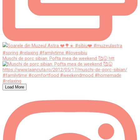
Mușchi de porc sibian. Pofta mea de weekend 🥰😜 htt
Load More