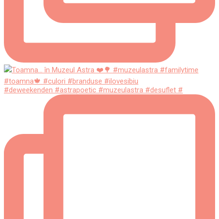
#deweekenden #astrapoetic #muzeulastra #desuflet #