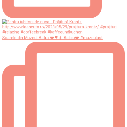
Soarele din Muzeul Astra ❤️🌳☀️ #sibiu❤️ #muzeulast