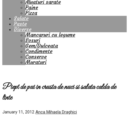
Aluaturi sarate
Paine
Pizza
Salate
Paste
Diverse
Mancaruri cu legume
Sosuri
Gem/Dulceata
Condimente
Conserve
Muraturi
Piept de pui in crusta de nuci si salata calda de
linte
January 11, 2012
Anca Mihaela Draghici