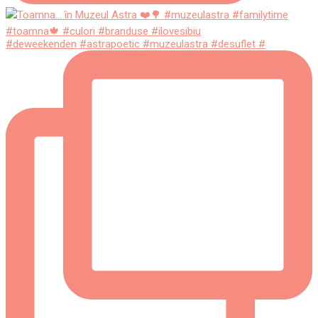
#deweekenden #astrapoetic #muzeulastra #desuflet #