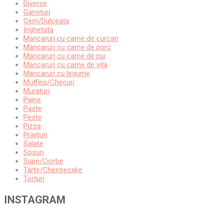
Diverse
Garnituri
Gem/Dulceata
Inghetata
Mancaruri cu carne de curcan
Mancaruri cu carne de porc
Mancaruri cu carne de pui
Mancaruri cu carne de vita
Mancaruri cu legume
Muffins/Checuri
Muraturi
Paine
Paste
Peste
Pizza
Prajituri
Salate
Sosuri
Supe/Ciorbe
Tarte/Cheesecake
Torturi
INSTAGRAM