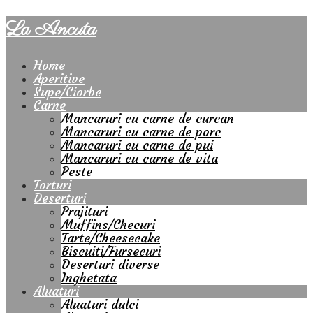
La Ancuta
Home
Aperitive
Supe/Ciorbe
Carne
Mancaruri cu carne de curcan
Mancaruri cu carne de porc
Mancaruri cu carne de pui
Mancaruri cu carne de vita
Peste
Torturi
Deserturi
Prajituri
Muffins/Checuri
Tarte/Cheesecake
Biscuiti/Fursecuri
Deserturi diverse
Inghetata
Aluaturi
Aluaturi dulci