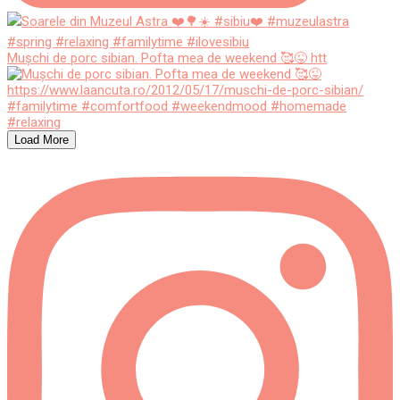
Mușchi de porc sibian. Pofta mea de weekend 🥰😜 htt
Load More