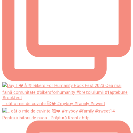
... cât o mie de cuvinte 🥰❤️ #myboy #family #sweet
Pentru iubitorii de nuca... Prăjitură Krantz http: