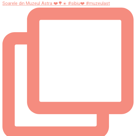
Soarele din Muzeul Astra ❤️🌳☀️ #sibiu❤️ #muzeulast