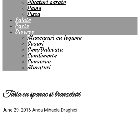
Aluaturi sarate
Paine
Pizza
Salate
Paste
Diverse
Mancaruri cu legume
Sosuri
Gem/Dulceata
Condimente
Conserve
Muraturi
Tarta cu spanac si branzeturi
June 29, 2016
Anca Mihaela Draghici