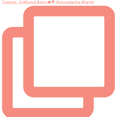
Toamna... în Muzeul Astra ❤️🌳 #muzeulastra #family