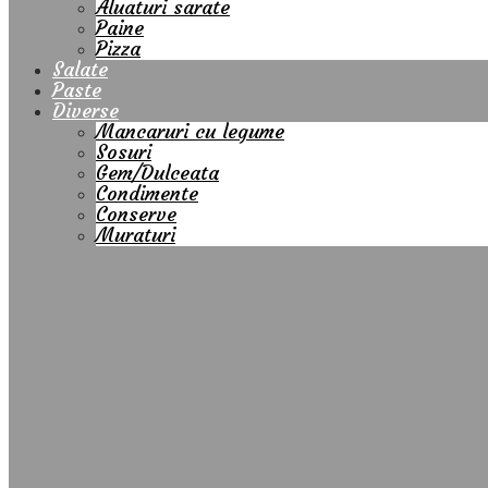
Aluaturi sarate
Paine
Pizza
Salate
Paste
Diverse
Mancaruri cu legume
Sosuri
Gem/Dulceata
Condimente
Conserve
Muraturi