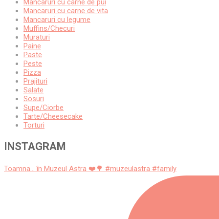
Mancaruri cu carne de pui
Mancaruri cu carne de vita
Mancaruri cu legume
Muffins/Checuri
Muraturi
Paine
Paste
Peste
Pizza
Prajituri
Salate
Sosuri
Supe/Ciorbe
Tarte/Cheesecake
Torturi
INSTAGRAM
Toamna... în Muzeul Astra ❤️🌳 #muzeulastra #family