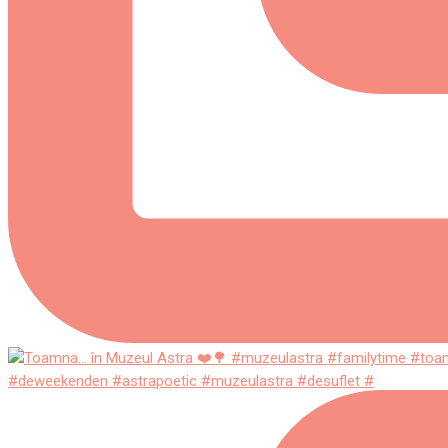
#deweekenden #astrapoetic #muzeulastra #desuflet #