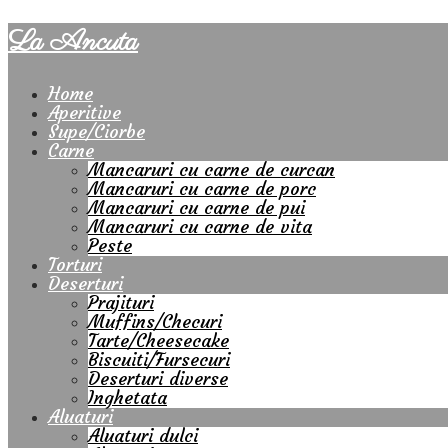
La Ancuta
Home
Aperitive
Supe/Ciorbe
Carne
Mancaruri cu carne de curcan
Mancaruri cu carne de porc
Mancaruri cu carne de pui
Mancaruri cu carne de vita
Peste
Torturi
Deserturi
Prajituri
Muffins/Checuri
Tarte/Cheesecake
Biscuiti/Fursecuri
Deserturi diverse
Inghetata
Aluaturi
Aluaturi dulci