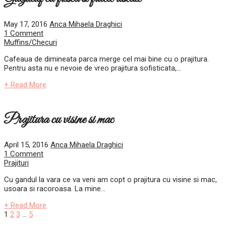
May 17, 2016
Anca Mihaela Draghici
1 Comment
Muffins/Checuri
Cafeaua de dimineata parca merge cel mai bine cu o prajitura.
Pentru asta nu e nevoie de vreo prajitura sofisticata,...
+ Read More
Prajitura cu visine si mac
April 15, 2016
Anca Mihaela Draghici
1 Comment
Prajituri
Cu gandul la vara ce va veni am copt o prajitura cu visine si mac,
usoara si racoroasa. La mine...
+ Read More
Posts
1
2
3
…
5