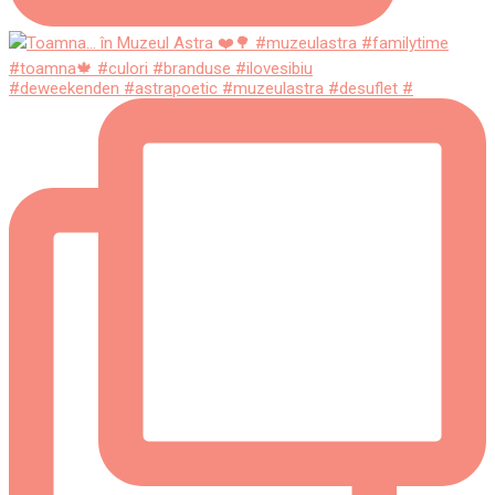
#deweekenden #astrapoetic #muzeulastra #desuflet #