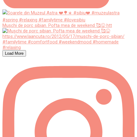
Mușchi de porc sibian. Pofta mea de weekend 🥰😜 htt
Load More