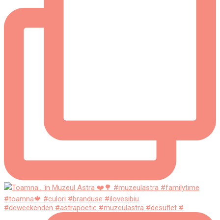
#deweekenden #astrapoetic #muzeulastra #desuflet #