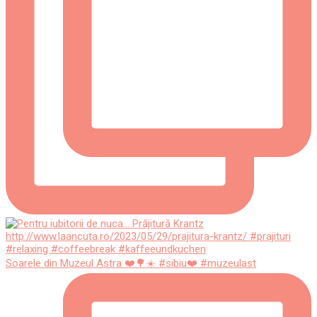
Soarele din Muzeul Astra ❤️🌳☀️ #sibiu❤️ #muzeulast