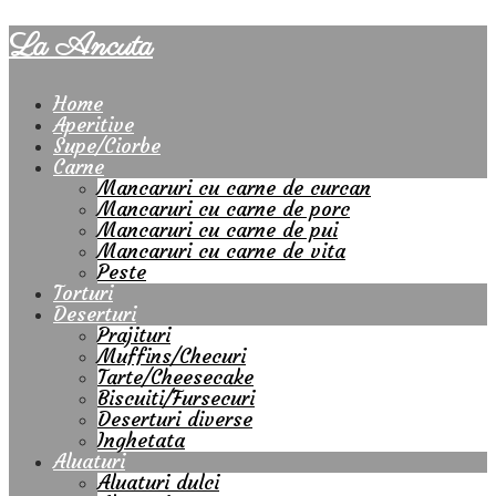
La Ancuta
Home
Aperitive
Supe/Ciorbe
Carne
Mancaruri cu carne de curcan
Mancaruri cu carne de porc
Mancaruri cu carne de pui
Mancaruri cu carne de vita
Peste
Torturi
Deserturi
Prajituri
Muffins/Checuri
Tarte/Cheesecake
Biscuiti/Fursecuri
Deserturi diverse
Inghetata
Aluaturi
Aluaturi dulci