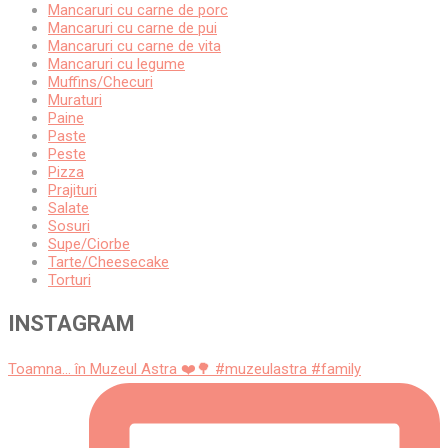
Mancaruri cu carne de porc
Mancaruri cu carne de pui
Mancaruri cu carne de vita
Mancaruri cu legume
Muffins/Checuri
Muraturi
Paine
Paste
Peste
Pizza
Prajituri
Salate
Sosuri
Supe/Ciorbe
Tarte/Cheesecake
Torturi
INSTAGRAM
Toamna... în Muzeul Astra ❤️🌳 #muzeulastra #family