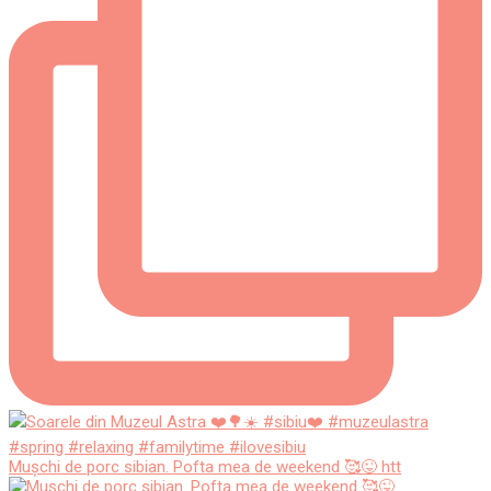
Mușchi de porc sibian. Pofta mea de weekend 🥰😜 htt