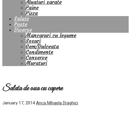
Aluaturi sarate
Paine
Pizza
Salate
Paste
Diverse
Mancaruri cu legume
Sosuri
Gem/Dulceata
Condimente
Conserve
Muraturi
Salata de oua cu capere
January 17, 2014
Anca Mihaela Draghici