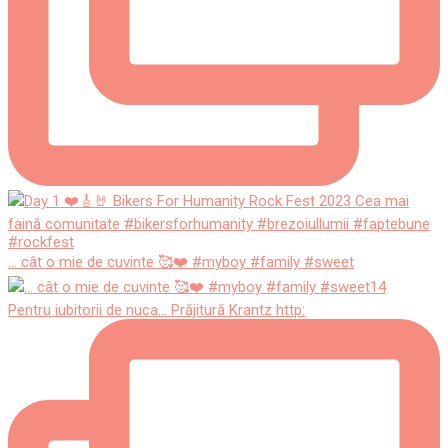
... cât o mie de cuvinte 🥰❤️ #myboy #family #sweet
Pentru iubitorii de nuca... Prăjitură Krantz http: