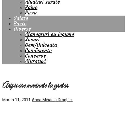
Aluaturi sarate
Paine
Pizza
Salate
Paste
Diverse
Mancaruri cu legume
Sosuri
Gem/Dulceata
Condimente
Conserve
Muraturi
Aripioare marinate la gratar
March 11, 2011
Anca Mihaela Draghici