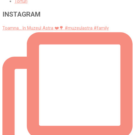
Torturi
INSTAGRAM
Toamna... în Muzeul Astra ❤️🌳 #muzeulastra #family