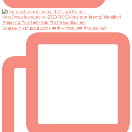
Soarele din Muzeul Astra ❤️🌳☀️ #sibiu❤️ #muzeulast