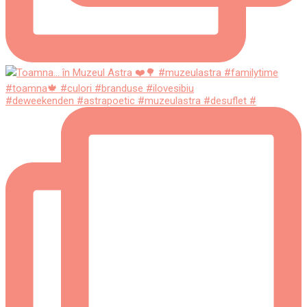
#deweekenden #astrapoetic #muzeulastra #desuflet #