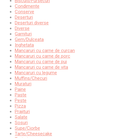
Biscuiti/Fursecuri
Condimente
Conserve
Deserturi
Deserturi diverse
Diverse
Garnituri
Gem/Dulceata
Inghetata
Mancaruri cu carne de curcan
Mancaruri cu carne de porc
Mancaruri cu carne de pui
Mancaruri cu carne de vita
Mancaruri cu legume
Muffins/Checuri
Muraturi
Paine
Paste
Peste
Pizza
Prajituri
Salate
Sosuri
Supe/Ciorbe
Tarte/Cheesecake