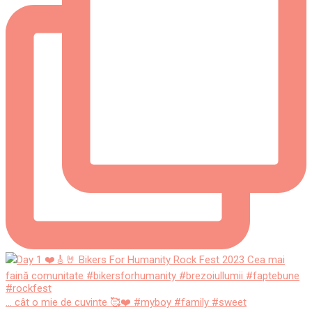
... cât o mie de cuvinte 🥰❤️ #myboy #family #sweet