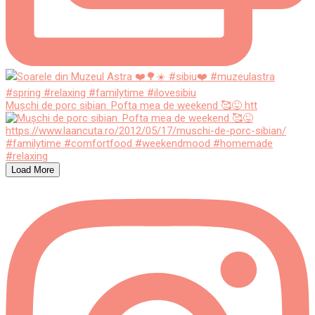
Mușchi de porc sibian. Pofta mea de weekend 🥰😜 htt
Load More