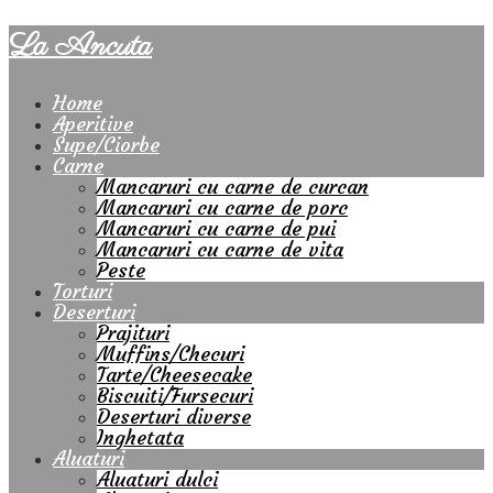
La Ancuta
Home
Aperitive
Supe/Ciorbe
Carne
Mancaruri cu carne de curcan
Mancaruri cu carne de porc
Mancaruri cu carne de pui
Mancaruri cu carne de vita
Peste
Torturi
Deserturi
Prajituri
Muffins/Checuri
Tarte/Cheesecake
Biscuiti/Fursecuri
Deserturi diverse
Inghetata
Aluaturi
Aluaturi dulci