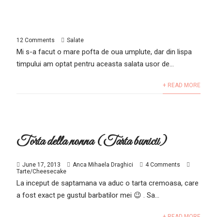
12 Comments
Salate
Mi s-a facut o mare pofta de oua umplute, dar din lispa
timpului am optat pentru aceasta salata usor de...
+ READ MORE
Torta della nonna (Tarta bunicii)
June 17, 2013
Anca Mihaela Draghici
4 Comments
Tarte/Cheesecake
La inceput de saptamana va aduc o tarta cremoasa, care
a fost exact pe gustul barbatilor mei 😉 . Sa...
+ READ MORE