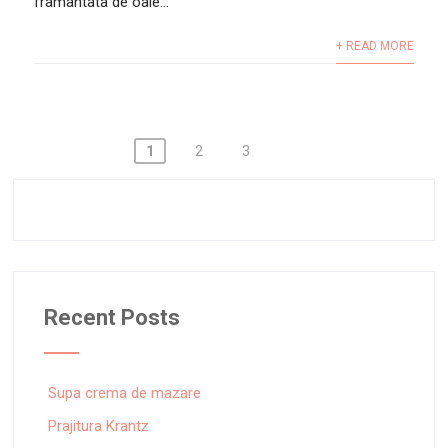
framantata de oaie...
+ READ MORE
Posts
1
2
3
pagination
Recent Posts
Supa crema de mazare
Prajitura Krantz