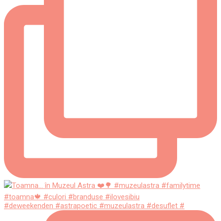
#deweekenden #astrapoetic #muzeulastra #desuflet #