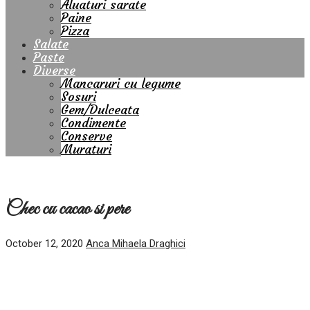
Aluaturi sarate
Paine
Pizza
Salate
Paste
Diverse
Mancaruri cu legume
Sosuri
Gem/Dulceata
Condimente
Conserve
Muraturi
Chec cu cacao si pere
October 12, 2020
Anca Mihaela Draghici