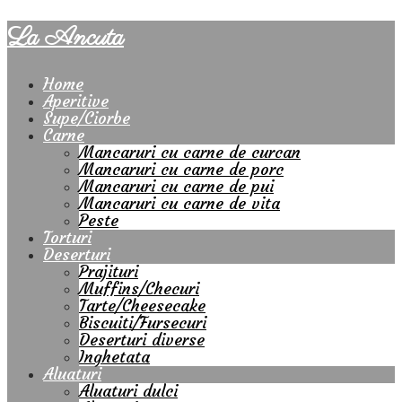
La Ancuta
Home
Aperitive
Supe/Ciorbe
Carne
Mancaruri cu carne de curcan
Mancaruri cu carne de porc
Mancaruri cu carne de pui
Mancaruri cu carne de vita
Peste
Torturi
Deserturi
Prajituri
Muffins/Checuri
Tarte/Cheesecake
Biscuiti/Fursecuri
Deserturi diverse
Inghetata
Aluaturi
Aluaturi dulci