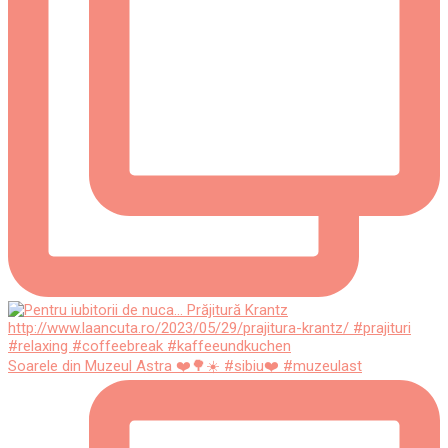
Soarele din Muzeul Astra ❤️🌳☀️ #sibiu❤️ #muzeulast