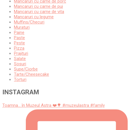
Mancaruri cu carne de porc
Mancaruri cu carne de pui
Mancaruri cu carne de vita
Mancaruri cu legume
Muffins/Checuri
Muraturi
Paine
Paste
Peste
Pizza
Prajituri
Salate
Sosuri
Supe/Ciorbe
Tarte/Cheesecake
Torturi
INSTAGRAM
Toamna... în Muzeul Astra ❤️🌳 #muzeulastra #family