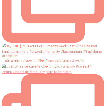
... cât o mie de cuvinte 🥰❤️ #myboy #family #sweet
Pentru iubitorii de nuca... Prăjitură Krantz http: