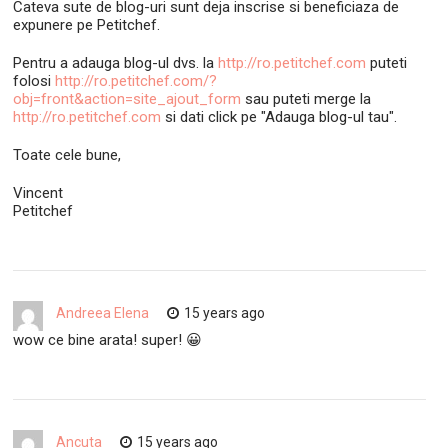
Cateva sute de blog-uri sunt deja inscrise si beneficiaza de
expunere pe Petitchef.
Pentru a adauga blog-ul dvs. la
http://ro.petitchef.com
puteti
folosi
http://ro.petitchef.com/?
obj=front&action=site_ajout_form
sau puteti merge la
http://ro.petitchef.com
si dati click pe "Adauga blog-ul tau".
Toate cele bune,
Vincent
Petitchef
Andreea Elena
15 years ago
wow ce bine arata! super! 😀
Ancuta
15 years ago