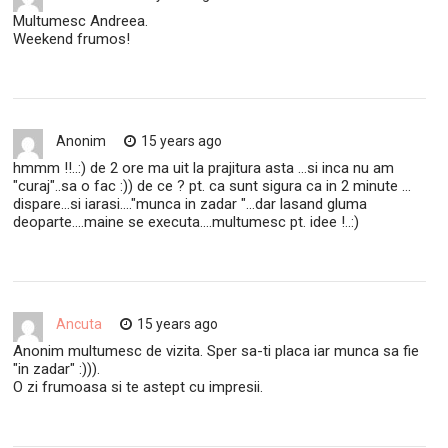
Multumesc Andreea.
Weekend frumos!
Anonim
15 years ago
hmmm !!..:) de 2 ore ma uit la prajitura asta …si inca nu am
"curaj"..sa o fac :)) de ce ? pt. ca sunt sigura ca in 2 minute …
dispare…si iarasi…."munca in zadar "…dar lasand gluma
deoparte….maine se executa….multumesc pt. idee !..:)
Ancuta
15 years ago
Anonim multumesc de vizita. Sper sa-ti placa iar munca sa fie
"in zadar" :))).
O zi frumoasa si te astept cu impresii.