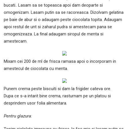
bucati.. Lasam sa se topeasca apoi dam deoparte si
omogenizam. Lasam putin sa se racoreasca. Dizolvam gelatina
pe baie de abur si o adaugam peste ciocolata topita. Adaugam
apoi restul de unt si zaharul pudra si amestecam pana se
omogenizeaza. La final adaugam siropul de menta si
amestecam.
Mixam cei 200 de ml de frisca ramasa apoi o incorporam in
amestecul de ciocolata cu menta.
Punem crema peste biscuiti si dam la frigider cateva ore.
Dupa ce s-a intarit bine crema, rasturnam pe un platou si
desprindem usor folia alimentara.
Pentru glazura:
Topim ciololata impreuna cu frisca, la foc mic si lasam putin sa