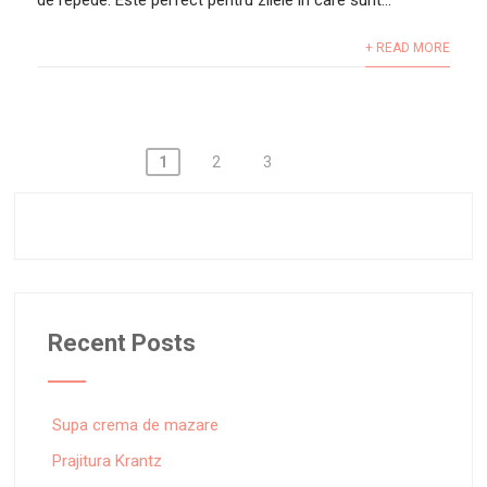
de repede. Este perfect pentru zilele in care sunt...
+ READ MORE
Posts
1
2
3
pagination
Recent Posts
Supa crema de mazare
Prajitura Krantz