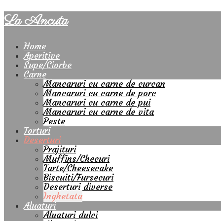
La Ancuta
Home
Aperitive
Supe/Ciorbe
Carne
Mancaruri cu carne de curcan
Mancaruri cu carne de porc
Mancaruri cu carne de pui
Mancaruri cu carne de vita
Peste
Torturi
Deserturi
Prajituri
Muffins/Checuri
Tarte/Cheesecake
Biscuiti/Fursecuri
Deserturi diverse
Inghetata
Aluaturi
Aluaturi dulci