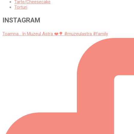
Tarte/Cheesecake
Torturi
INSTAGRAM
Toamna... în Muzeul Astra ❤️🌳 #muzeulastra #family