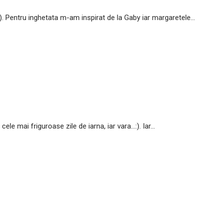
). Pentru inghetata m-am inspirat de la Gaby iar margaretele...
e mai friguroase zile de iarna, iar vara…:). Iar...