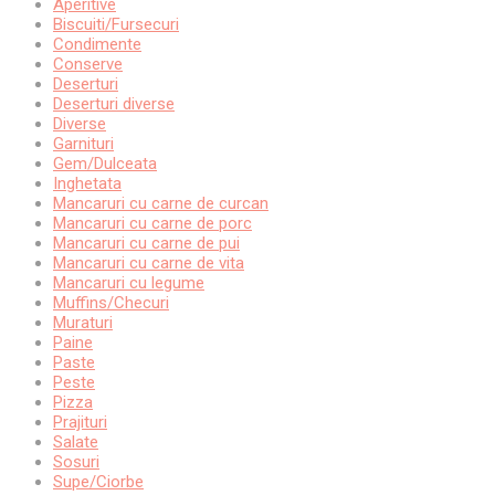
Aperitive
Biscuiti/Fursecuri
Condimente
Conserve
Deserturi
Deserturi diverse
Diverse
Garnituri
Gem/Dulceata
Inghetata
Mancaruri cu carne de curcan
Mancaruri cu carne de porc
Mancaruri cu carne de pui
Mancaruri cu carne de vita
Mancaruri cu legume
Muffins/Checuri
Muraturi
Paine
Paste
Peste
Pizza
Prajituri
Salate
Sosuri
Supe/Ciorbe