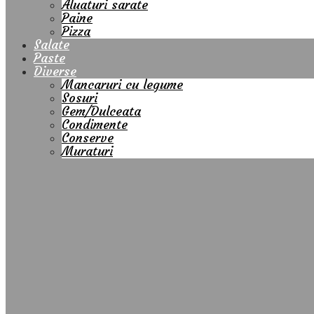
Aluaturi sarate
Paine
Pizza
Salate
Paste
Diverse
Mancaruri cu legume
Sosuri
Gem/Dulceata
Condimente
Conserve
Muraturi