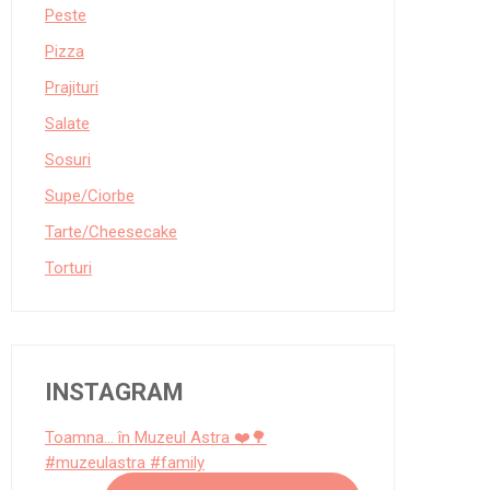
Peste
Pizza
Prajituri
Salate
Sosuri
Supe/Ciorbe
Tarte/Cheesecake
Torturi
INSTAGRAM
Toamna... în Muzeul Astra ❤️🌳
#muzeulastra #family