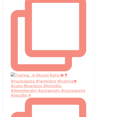
#deweekenden #astrapoetic #muzeulastra
#desuflet #