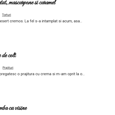
tut, mascarpone si caramel
Torturi
sert cremos. La fel s-a intamplat si acum, asa...
 de colt
Prajituri
pregatesc o prajitura cu crema si m-am oprit la o...
a cu visine