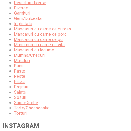
Deserturi diverse
Diverse
Garnituri
Gem/Dulceata
Inghetata
Mancaruri cu carne de curcan
Mancaruri cu carne de porc
Mancaruri cu carne de pui
Mancaruri cu carne de vita
Mancaruri cu legume
Muffins/Checuri
Muraturi
Paine
Paste
Peste
Pizza
Prajituri
Salate
Sosuri
Supe/Ciorbe
Tarte/Cheesecake
Torturi
INSTAGRAM