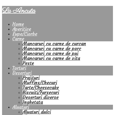
La Ancuta
Home
Aperitive
Supe/Ciorbe
Carne
Mancaruri cu carne de curcan
Mancaruri cu carne de porc
Mancaruri cu carne de pui
Mancaruri cu carne de vita
Peste
Torturi
Deserturi
Prajituri
Muffins/Checuri
Tarte/Cheesecake
Biscuiti/Fursecuri
Deserturi diverse
Inghetata
Aluaturi
Aluaturi dulci