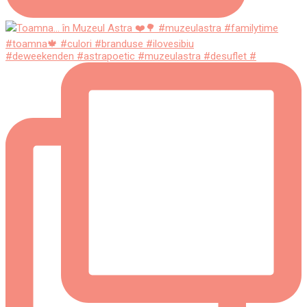
#deweekenden #astrapoetic #muzeulastra #desuflet #