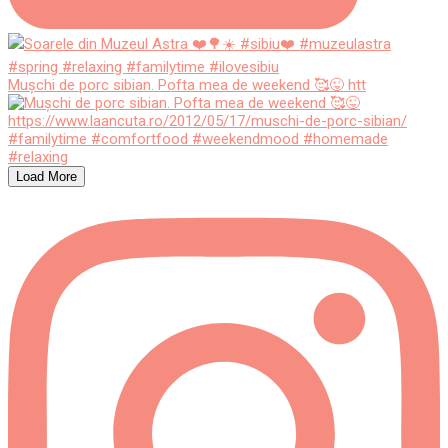
Mușchi de porc sibian. Pofta mea de weekend 🥰😜 htt
Load More