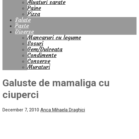
Aluaturi sarate
Paine
Pizza
Salate
Paste
Diverse
Mancaruri cu legume
Sosuri
Gem/Dulceata
Condimente
Conserve
Muraturi
Galuste de mamaliga cu
ciuperci
December 7, 2010
Anca Mihaela Draghici