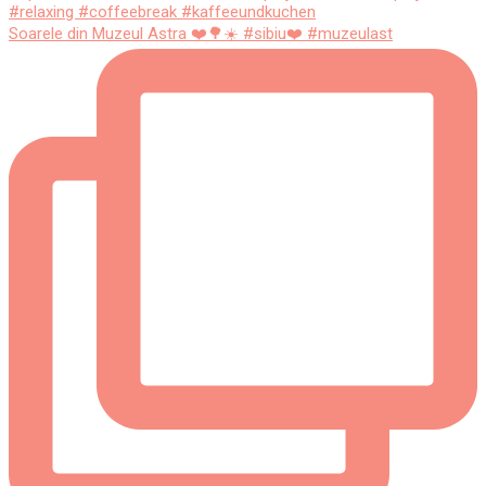
Soarele din Muzeul Astra ❤️🌳☀️ #sibiu❤️ #muzeulast