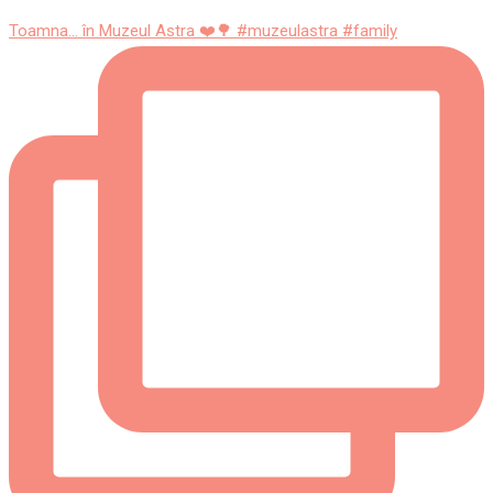
Toamna... în Muzeul Astra ❤️🌳 #muzeulastra #family