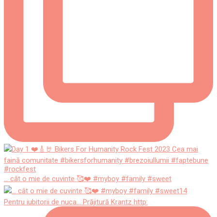
... cât o mie de cuvinte 🥰❤️ #myboy #family #sweet
Pentru iubitorii de nuca... Prăjitură Krantz http: