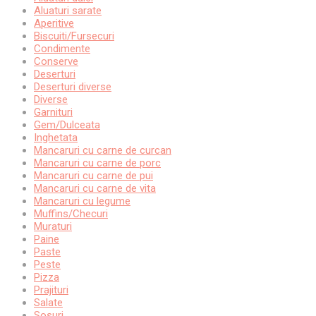
Aluaturi sarate
Aperitive
Biscuiti/Fursecuri
Condimente
Conserve
Deserturi
Deserturi diverse
Diverse
Garnituri
Gem/Dulceata
Inghetata
Mancaruri cu carne de curcan
Mancaruri cu carne de porc
Mancaruri cu carne de pui
Mancaruri cu carne de vita
Mancaruri cu legume
Muffins/Checuri
Muraturi
Paine
Paste
Peste
Pizza
Prajituri
Salate
Sosuri