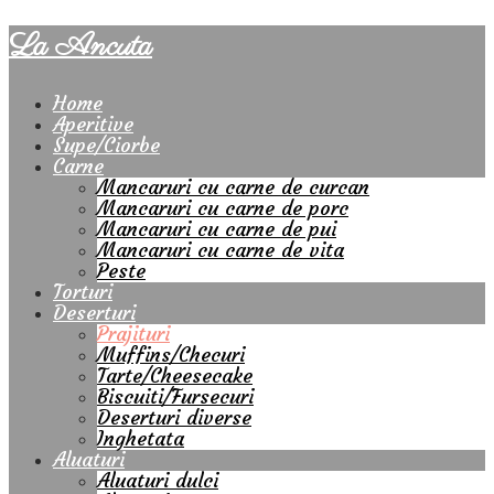
La Ancuta
Home
Aperitive
Supe/Ciorbe
Carne
Mancaruri cu carne de curcan
Mancaruri cu carne de porc
Mancaruri cu carne de pui
Mancaruri cu carne de vita
Peste
Torturi
Deserturi
Prajituri
Muffins/Checuri
Tarte/Cheesecake
Biscuiti/Fursecuri
Deserturi diverse
Inghetata
Aluaturi
Aluaturi dulci