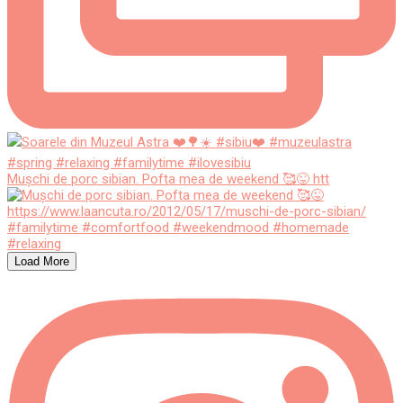
Mușchi de porc sibian. Pofta mea de weekend 🥰😜 htt
Load More