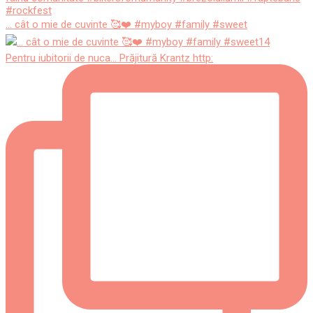
... cât o mie de cuvinte 🥰❤️ #myboy #family #sweet
Pentru iubitorii de nuca... Prăjitură Krantz http: