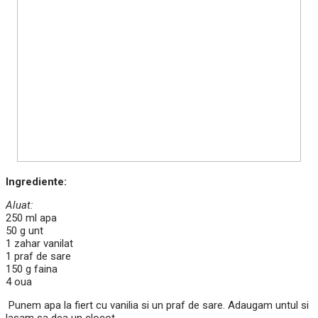
Ingrediente:
Aluat:
250 ml apa
50 g unt
1 zahar vanilat
1 praf de sare
150 g faina
4 oua
Punem apa la fiert cu vanilia si un praf de sare. Adaugam untul si