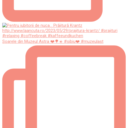
Soarele din Muzeul Astra ❤️🌳☀️ #sibiu❤️ #muzeulast