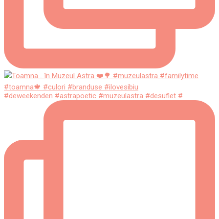
#deweekenden #astrapoetic #muzeulastra #desuflet #