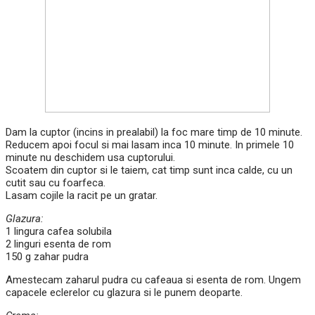
Dam la cuptor (incins in prealabil) la foc mare timp de 10 minute.
Reducem apoi focul si mai lasam inca 10 minute. In primele 10
minute nu deschidem usa cuptorului.
Scoatem din cuptor si le taiem, cat timp sunt inca calde, cu un
cutit sau cu foarfeca.
Lasam cojile la racit pe un gratar.
Glazura:
1 lingura cafea solubila
2 linguri esenta de rom
150 g zahar pudra
Amestecam zaharul pudra cu cafeaua si esenta de rom. Ungem
capacele eclerelor cu glazura si le punem deoparte.