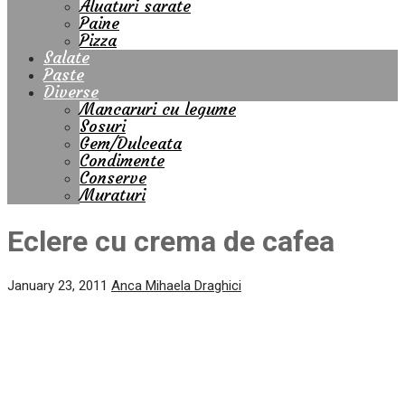
Aluaturi sarate
Paine
Pizza
Salate
Paste
Diverse
Mancaruri cu legume
Sosuri
Gem/Dulceata
Condimente
Conserve
Muraturi
Eclere cu crema de cafea
January 23, 2011
Anca Mihaela Draghici