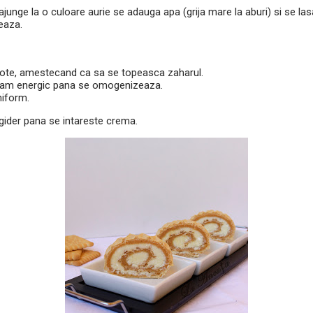
ajunge la o culoare aurie se adauga apa (grija mare la aburi) si se la
eaza.
cote, amestecand ca sa se topeasca zaharul.
cam energic pana se omogenizeaza.
niform.
igider pana se intareste crema.