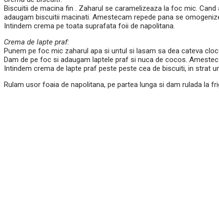
Biscuitii de macina fin . Zaharul se caramelizeaza la foc mic. Cand 
adaugam biscuitii macinati. Amestecam repede pana se omogeniz
Intindem crema pe toata suprafata foii de napolitana.
Crema de lapte praf:
Punem pe foc mic zaharul apa si untul si lasam sa dea cateva clo
Dam de pe foc si adaugam laptele praf si nuca de cocos. Ameste
Intindem crema de lapte praf peste peste cea de biscuiti, in strat u
Rulam usor foaia de napolitana, pe partea lunga si dam rulada la fr