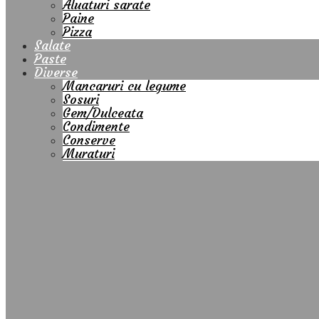
Aluaturi sarate
Paine
Pizza
Salate
Paste
Diverse
Mancaruri cu legume
Sosuri
Gem/Dulceata
Condimente
Conserve
Muraturi