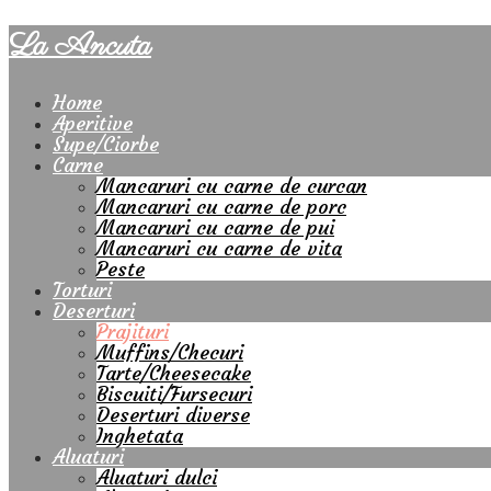
La Ancuta
Home
Aperitive
Supe/Ciorbe
Carne
Mancaruri cu carne de curcan
Mancaruri cu carne de porc
Mancaruri cu carne de pui
Mancaruri cu carne de vita
Peste
Torturi
Deserturi
Prajituri
Muffins/Checuri
Tarte/Cheesecake
Biscuiti/Fursecuri
Deserturi diverse
Inghetata
Aluaturi
Aluaturi dulci