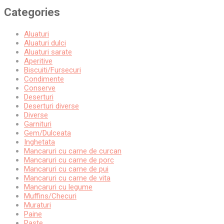
Categories
Aluaturi
Aluaturi dulci
Aluaturi sarate
Aperitive
Biscuiti/Fursecuri
Condimente
Conserve
Deserturi
Deserturi diverse
Diverse
Garnituri
Gem/Dulceata
Inghetata
Mancaruri cu carne de curcan
Mancaruri cu carne de porc
Mancaruri cu carne de pui
Mancaruri cu carne de vita
Mancaruri cu legume
Muffins/Checuri
Muraturi
Paine
Paste