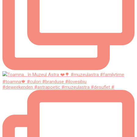
#deweekenden #astrapoetic #muzeulastra #desuflet #