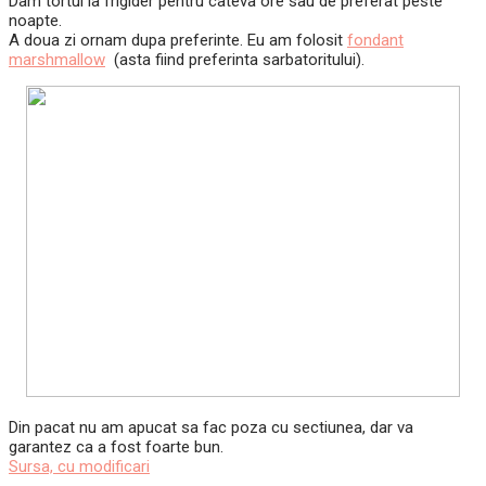
Dam tortul la frigider pentru cateva ore sau de preferat peste
noapte.
A doua zi ornam dupa preferinte. Eu am folosit
fondant
marshmallow
(asta fiind preferinta sarbatoritului).
Din pacat nu am apucat sa fac poza cu sectiunea, dar va
garantez ca a fost foarte bun.
Sursa, cu modificari