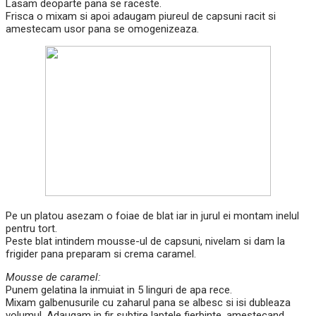
Lasam deoparte pana se raceste.
Frisca o mixam si apoi adaugam piureul de capsuni racit si
amestecam usor pana se omogenizeaza.
Pe un platou asezam o foiae de blat iar in jurul ei montam inelul
pentru tort.
Peste blat intindem mousse-ul de capsuni, nivelam si dam la
frigider pana preparam si crema caramel.
Mousse de caramel:
Punem gelatina la inmuiat in 5 linguri de apa rece.
Mixam galbenusurile cu zaharul pana se albesc si isi dubleaza
volumul. Adaugam in fir subtire laptele fierbinte, amestecand