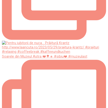
Soarele din Muzeul Astra ❤️🌳☀️ #sibiu❤️ #muzeulast