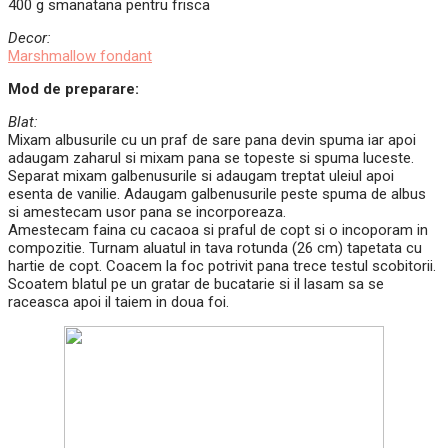
400 g smanatana pentru frisca
Decor:
Marshmallow fondant
Mod de preparare:
Blat:
Mixam albusurile cu un praf de sare pana devin spuma iar apoi
adaugam zaharul si mixam pana se topeste si spuma luceste.
Separat mixam galbenusurile si adaugam treptat uleiul apoi
esenta de vanilie. Adaugam galbenusurile peste spuma de albus
si amestecam usor pana se incorporeaza.
Amestecam faina cu cacaoa si praful de copt si o incoporam in
compozitie. Turnam aluatul in tava rotunda (26 cm) tapetata cu
hartie de copt. Coacem la foc potrivit pana trece testul scobitorii.
Scoatem blatul pe un gratar de bucatarie si il lasam sa se
raceasca apoi il taiem in doua foi.