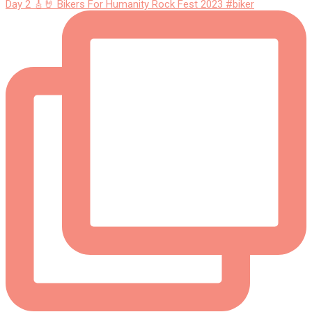
Day 2 🎸🤘 Bikers For Humanity Rock Fest 2023 #biker