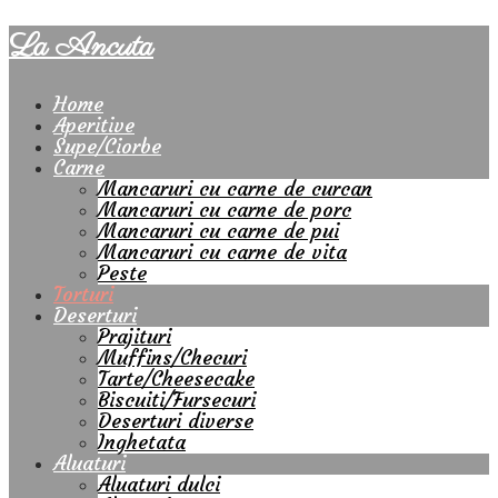
La Ancuta
Home
Aperitive
Supe/Ciorbe
Carne
Mancaruri cu carne de curcan
Mancaruri cu carne de porc
Mancaruri cu carne de pui
Mancaruri cu carne de vita
Peste
Torturi
Deserturi
Prajituri
Muffins/Checuri
Tarte/Cheesecake
Biscuiti/Fursecuri
Deserturi diverse
Inghetata
Aluaturi
Aluaturi dulci