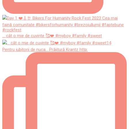
... cât o mie de cuvinte 🥰❤️ #myboy #family #sweet
Pentru iubitorii de nuca... Prăjitură Krantz http: