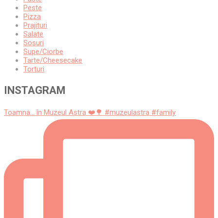
Peste
Pizza
Prajituri
Salate
Sosuri
Supe/Ciorbe
Tarte/Cheesecake
Torturi
INSTAGRAM
Toamna... în Muzeul Astra ❤️🌳 #muzeulastra #family