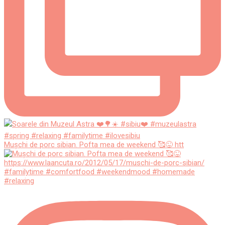
Mușchi de porc sibian. Pofta mea de weekend 🥰😜 htt