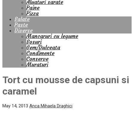
Aluaturi sarate
Paine
Pizza
Salate
Paste
Diverse
Mancaruri cu legume
Sosuri
Gem/Dulceata
Condimente
Conserve
Muraturi
Tort cu mousse de capsuni si
caramel
May 14, 2013
Anca Mihaela Draghici