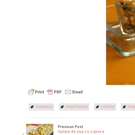
maioneza
masa festiva
masline
maz
Previous Post
Salata de oua cu capere