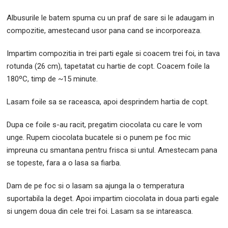
Albusurile le batem spuma cu un praf de sare si le adaugam in
compozitie, amestecand usor pana cand se incorporeaza.
Impartim compozitia in trei parti egale si coacem trei foi, in tava
rotunda (26 cm), tapetatat cu hartie de copt. Coacem foile la
180ºC, timp de ~15 minute.
Lasam foile sa se raceasca, apoi desprindem hartia de copt.
Dupa ce foile s-au racit, pregatim ciocolata cu care le vom
unge. Rupem ciocolata bucatele si o punem pe foc mic
impreuna cu smantana pentru frisca si untul. Amestecam pana
se topeste, fara a o lasa sa fiarba.
Dam de pe foc si o lasam sa ajunga la o temperatura
suportabila la deget. Apoi impartim ciocolata in doua parti egale
si ungem doua din cele trei foi. Lasam sa se intareasca.