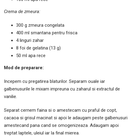
Crema de zmeura:
300 g zmeura congelata
400 ml smantana pentru frisca
4 linguri zahar
8 foi de gelatina (13 g)
50 ml apa rece
Mod de preparare:
Incepem cu pregatirea blaturilor. Separam ouale iar
galbenusurile le mixam impreuna cu zaharul si extractul de
vanilie.
Separat cernem faina si o amestecam cu praful de copt,
cacaoa si grisul macinat si apoi le adaugam peste galbenusuri
amestecand pana cand se omogenizeaza. Adaugam apoi
treptat laptele, uleiul iar la final mierea.