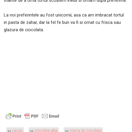
Inainte de a orna tortul scoatem inelul si ornam dupa preferinte.
La noi preferintele au fost unicornii, asa ca am imbracat tortul
in pasta de zahar, dar la fel fe bun va fi si ornat cu frisca sau
glazura de ciocolata.
cacao
ciocolata alba
crema de ciocolata