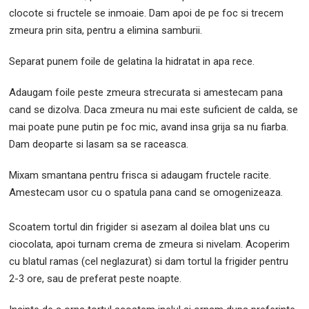
clocote si fructele se inmoaie. Dam apoi de pe foc si trecem
zmeura prin sita, pentru a elimina samburii.
Separat punem foile de gelatina la hidratat in apa rece.
Adaugam foile peste zmeura strecurata si amestecam pana
cand se dizolva. Daca zmeura nu mai este suficient de calda, se
mai poate pune putin pe foc mic, avand insa grija sa nu fiarba.
Dam deoparte si lasam sa se raceasca.
Mixam smantana pentru frisca si adaugam fructele racite.
Amestecam usor cu o spatula pana cand se omogenizeaza.
Scoatem tortul din frigider si asezam al doilea blat uns cu
ciocolata, apoi turnam crema de zmeura si nivelam. Acoperim
cu blatul ramas (cel neglazurat) si dam tortul la frigider pentru
2-3 ore, sau de preferat peste noapte.