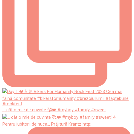
... cât o mie de cuvinte 🥰❤️ #myboy #family #sweet
Pentru iubitorii de nuca... Prăjitură Krantz http: