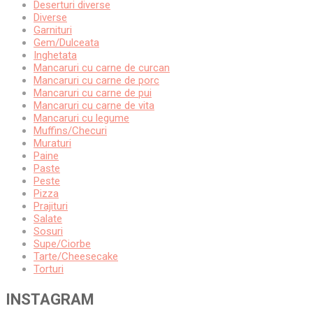
Deserturi diverse
Diverse
Garnituri
Gem/Dulceata
Inghetata
Mancaruri cu carne de curcan
Mancaruri cu carne de porc
Mancaruri cu carne de pui
Mancaruri cu carne de vita
Mancaruri cu legume
Muffins/Checuri
Muraturi
Paine
Paste
Peste
Pizza
Prajituri
Salate
Sosuri
Supe/Ciorbe
Tarte/Cheesecake
Torturi
INSTAGRAM