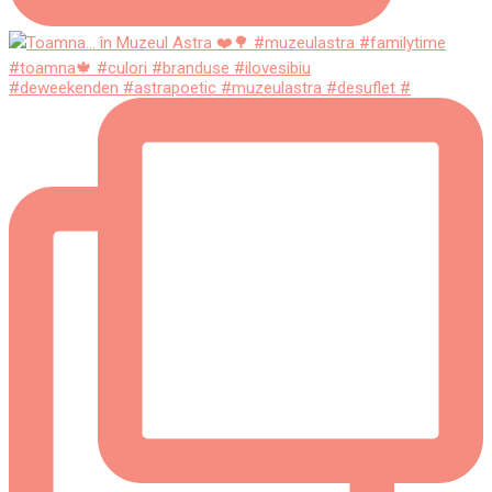
#deweekenden #astrapoetic #muzeulastra #desuflet #