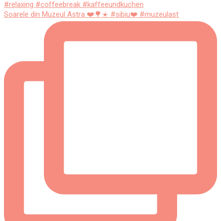
Soarele din Muzeul Astra ❤️🌳☀️ #sibiu❤️ #muzeulast