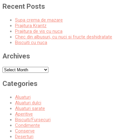
pagination
Recent Posts
Supa crema de mazare
Prajitura Krantz
Prajitura de vis cu nuca
Chec din albusuri, cu nuci si fructe deshidratate
Biscuiti cu nuca
Archives
Archives
Categories
Aluaturi
Aluaturi dulci
Aluaturi sarate
Aperitive
Biscuiti/Fursecuri
Condimente
Conserve
Deserturi