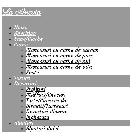
La Ancuta
Home
Aperitive
Supe/Ciorbe
Carne
Mancaruri cu carne de curcan
Mancaruri cu carne de porc
Mancaruri cu carne de pui
Mancaruri cu carne de vita
Peste
Torturi
Deserturi
Prajituri
Muffins/Checuri
Tarte/Cheesecake
Biscuiti/Fursecuri
Deserturi diverse
Inghetata
Aluaturi
Aluaturi dulci