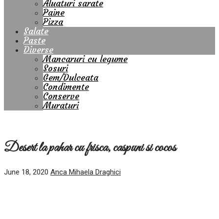
Aluaturi sarate
Paine
Pizza
Salate
Paste
Diverse
Mancaruri cu legume
Sosuri
Gem/Dulceata
Condimente
Conserve
Muraturi
Desert la pahar cu frisca, caspuni si cocos
June 18, 2020
Anca Mihaela Draghici