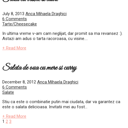
July 8, 2013
Anca Mihaela Draghici
6 Comments
Tarte/Cheesecake
In ultima vreme v-am cam neglijat, dar promit sa ma revansez :).
Astazi am adus o tarta racoroasa, cu visine....
+ Read More
Salata de oua cu mere si curry
December 8, 2012
Anca Mihaela Draghici
6 Comments
Salate
Stiu ca este o combinatie putin mai ciudata, dar va garantez ca
este o salata delicioasa. Invitatii mei au fost...
+ Read More
Posts
1
2
3