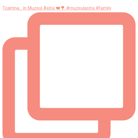
Toamna... în Muzeul Astra ❤️🌳 #muzeulastra #family