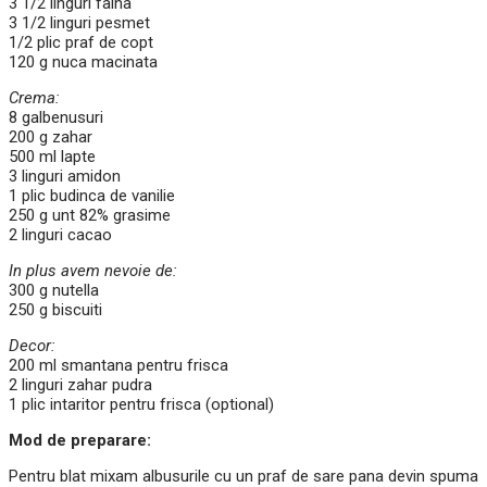
3 1/2 linguri faina
3 1/2 linguri pesmet
1/2 plic praf de copt
120 g nuca macinata
Crema:
8 galbenusuri
200 g zahar
500 ml lapte
3 linguri amidon
1 plic budinca de vanilie
250 g unt 82% grasime
2 linguri cacao
In plus avem nevoie de:
300 g nutella
250 g biscuiti
Decor:
200 ml smantana pentru frisca
2 linguri zahar pudra
1 plic intaritor pentru frisca (optional)
Mod de preparare:
Pentru blat mixam albusurile cu un praf de sare pana devin spuma