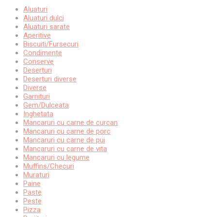
Aluaturi
Aluaturi dulci
Aluaturi sarate
Aperitive
Biscuiti/Fursecuri
Condimente
Conserve
Deserturi
Deserturi diverse
Diverse
Garnituri
Gem/Dulceata
Inghetata
Mancaruri cu carne de curcan
Mancaruri cu carne de porc
Mancaruri cu carne de pui
Mancaruri cu carne de vita
Mancaruri cu legume
Muffins/Checuri
Muraturi
Paine
Paste
Peste
Pizza