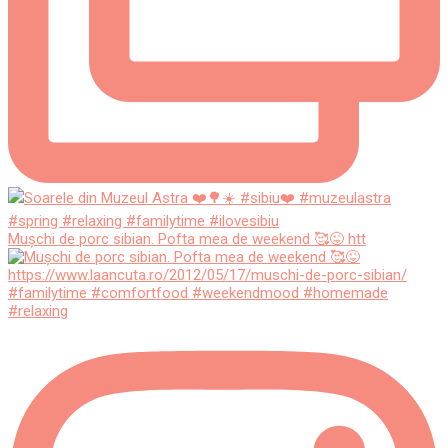
Mușchi de porc sibian. Pofta mea de weekend 🥰😜 htt