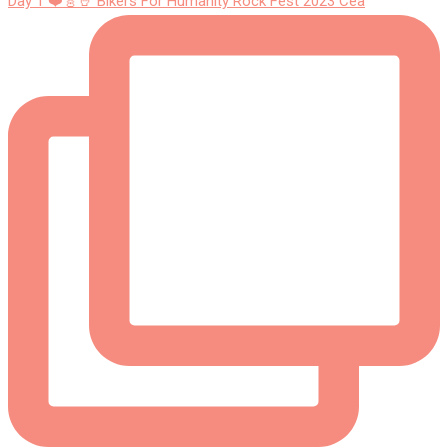
Day 1 ❤️🎸🤘 Bikers For Humanity Rock Fest 2023 Cea