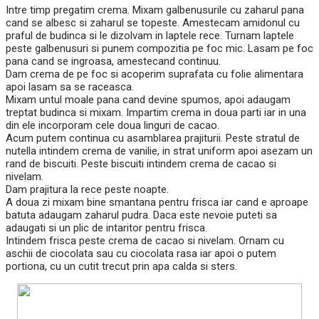
Intre timp pregatim crema. Mixam galbenusurile cu zaharul pana
cand se albesc si zaharul se topeste. Amestecam amidonul cu
praful de budinca si le dizolvam in laptele rece. Turnam laptele
peste galbenusuri si punem compozitia pe foc mic. Lasam pe foc
pana cand se ingroasa, amestecand continuu.
Dam crema de pe foc si acoperim suprafata cu folie alimentara
apoi lasam sa se raceasca.
Mixam untul moale pana cand devine spumos, apoi adaugam
treptat budinca si mixam. Impartim crema in doua parti iar in una
din ele incorporam cele doua linguri de cacao.
Acum putem continua cu asamblarea prajiturii. Peste stratul de
nutella intindem crema de vanilie, in strat uniform apoi asezam un
rand de biscuiti. Peste biscuiti intindem crema de cacao si
nivelam.
Dam prajitura la rece peste noapte.
A doua zi mixam bine smantana pentru frisca iar cand e aproape
batuta adaugam zaharul pudra. Daca este nevoie puteti sa
adaugati si un plic de intaritor pentru frisca.
Intindem frisca peste crema de cacao si nivelam. Ornam cu
aschii de ciocolata sau cu ciocolata rasa iar apoi o putem
portiona, cu un cutit trecut prin apa calda si sters.