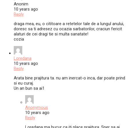
Anonim
10 years ago
Reply
draga mea, eu, o cititoare a retetelor tale de a lungul anului,
doresc sa ti adresez cu ocazia sarbatorilor, craciun fericit
alaturi de cei dragi tie si multa sanatate!
cozia
Loredana
10 years ago
Reply
Arata bine prajitura ta. nu am inercat-o inca, dar poate prind
si eu curaj.
Un an bun sa ai1
Anonymous
10 years ago
Reply
Loredana ma bucur ca iti place prajitura. Sper sa ai