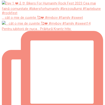
... cât o mie de cuvinte 🥰❤️ #myboy #family #sweet
Pentru iubitorii de nuca... Prăjitură Krantz http: