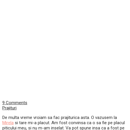
9 Comments
Prajituri
De multa vreme vroiam sa fac prajiturica asta. O vazusem la
Mirela
si tare mi-a placut. Am fost convinsa ca o sa fie pe placul
piticului meu, si nu m-am inselat. Va pot spune insa ca a fost pe