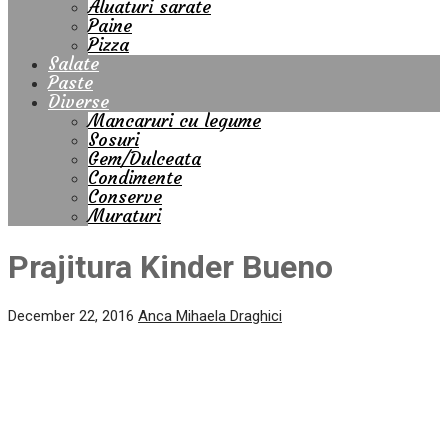
Aluaturi sarate
Paine
Pizza
Salate
Paste
Diverse
Mancaruri cu legume
Sosuri
Gem/Dulceata
Condimente
Conserve
Muraturi
Prajitura Kinder Bueno
December 22, 2016
Anca Mihaela Draghici