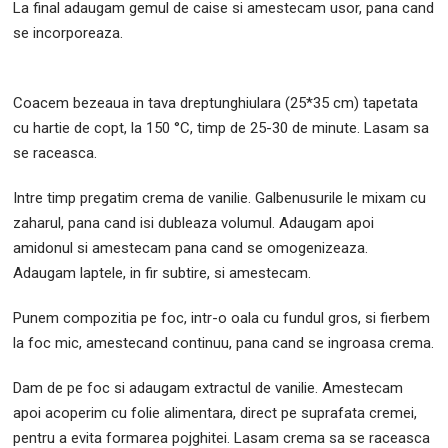
La final adaugam gemul de caise si amestecam usor, pana cand
se incorporeaza.
Coacem bezeaua in tava dreptunghiulara (25*35 cm) tapetata
cu hartie de copt, la 150 °C, timp de 25-30 de minute. Lasam sa
se raceasca.
Intre timp pregatim crema de vanilie. Galbenusurile le mixam cu
zaharul, pana cand isi dubleaza volumul. Adaugam apoi
amidonul si amestecam pana cand se omogenizeaza.
Adaugam laptele, in fir subtire, si amestecam.
Punem compozitia pe foc, intr-o oala cu fundul gros, si fierbem
la foc mic, amestecand continuu, pana cand se ingroasa crema.
Dam de pe foc si adaugam extractul de vanilie. Amestecam
apoi acoperim cu folie alimentara, direct pe suprafata cremei,
pentru a evita formarea pojghitei. Lasam crema sa se raceasca