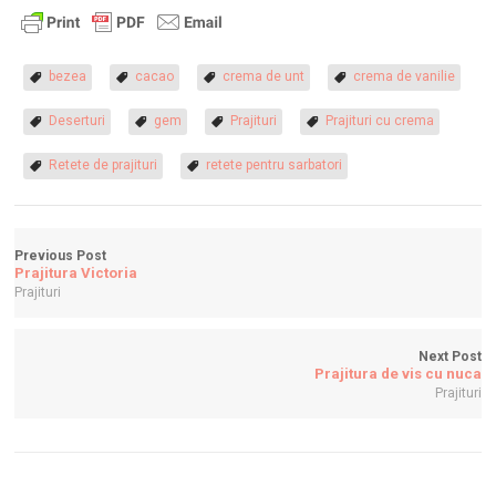
bezea
cacao
crema de unt
crema de vanilie
Deserturi
gem
Prajituri
Prajituri cu crema
Retete de prajituri
retete pentru sarbatori
Previous Post
Prajitura Victoria
Prajituri
Next Post
Prajitura de vis cu nuca
Prajituri