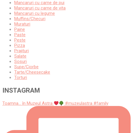
Mancaruri cu carne de pui
Mancaruri cu carne de vita
Mancaruri cu legume
Muffins/Checuri
Muraturi
Paine
Paste
Peste
Pizza
Prajituri
Salate
Sosuri
Supe/Ciorbe
Tarte/Cheesecake
Torturi
INSTAGRAM
Toamna... în Muzeul Astra
#muzeulastra #family