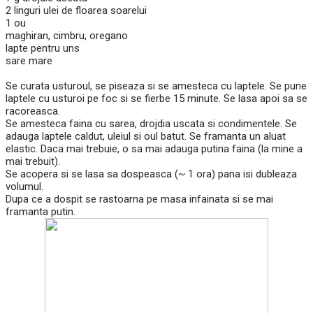
2 linguri ulei de floarea soarelui
1 ou
maghiran, cimbru, oregano
lapte pentru uns
sare mare
Se curata usturoul, se piseaza si se amesteca cu laptele. Se pune
laptele cu usturoi pe foc si se fierbe 15 minute. Se lasa apoi sa se
racoreasca.
Se amesteca faina cu sarea, drojdia uscata si condimentele. Se
adauga laptele caldut, uleiul si oul batut. Se framanta un aluat
elastic. Daca mai trebuie, o sa mai adauga putina faina (la mine a
mai trebuit).
Se acopera si se lasa sa dospeasca (~ 1 ora) pana isi dubleaza
volumul.
Dupa ce a dospit se rastoarna pe masa infainata si se mai
framanta putin.