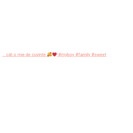
... cât o mie de cuvinte
#myboy #family #sweet