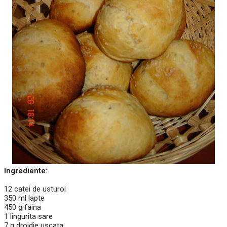
Ingrediente:
12 catei de usturoi
350 ml lapte
450 g faina
1 lingurita sare
7 g drojdie uscata