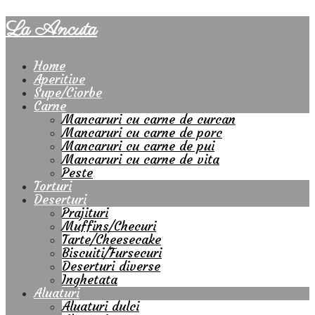
La Ancuta
Home
Aperitive
Supe/Ciorbe
Carne
Mancaruri cu carne de curcan
Mancaruri cu carne de porc
Mancaruri cu carne de pui
Mancaruri cu carne de vita
Peste
Torturi
Deserturi
Prajituri
Muffins/Checuri
Tarte/Cheesecake
Biscuiti/Fursecuri
Deserturi diverse
Inghetata
Aluaturi
Aluaturi dulci