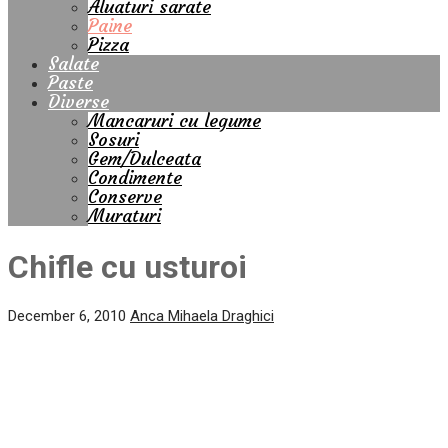
Aluaturi sarate
Paine
Pizza
Salate
Paste
Diverse
Mancaruri cu legume
Sosuri
Gem/Dulceata
Condimente
Conserve
Muraturi
Chifle cu usturoi
December 6, 2010
Anca Mihaela Draghici