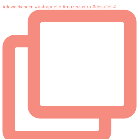
#deweekenden #astrapoetic #muzeulastra #desuflet #