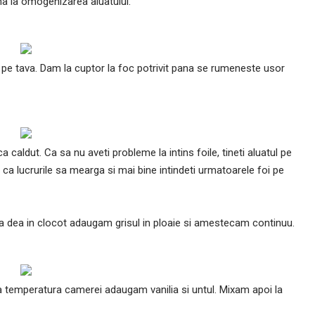
a la omogenizarea aluatului.
t pe tava. Dam la cuptor la foc potrivit pana se rumeneste usor
 caldut. Ca sa nu aveti probleme la intins foile, tineti aluatul pe
i ca lucrurile sa mearga si mai bine intindeti urmatoarele foi pe
a dea in clocot adaugam grisul in ploaie si amestecam continuu.
 temperatura camerei adaugam vanilia si untul. Mixam apoi la