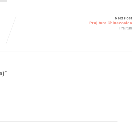
Next Post
Prajitura Chinezoaica
Prajituri
a)
”