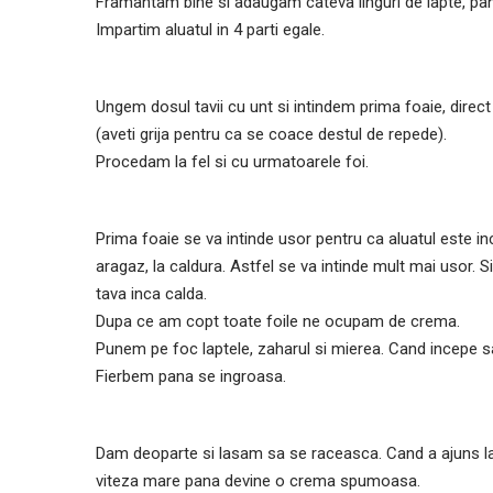
Framantam bine si adaugam cateva linguri de lapte, pan
Impartim aluatul in 4 parti egale.
Ungem dosul tavii cu unt si intindem prima foaie, direc
(aveti grija pentru ca se coace destul de repede).
Procedam la fel si cu urmatoarele foi.
Prima foaie se va intinde usor pentru ca aluatul este inca
aragaz, la caldura. Astfel se va intinde mult mai usor. S
tava inca calda.
Dupa ce am copt toate foile ne ocupam de crema.
Punem pe foc laptele, zaharul si mierea. Cand incepe s
Fierbem pana se ingroasa.
Dam deoparte si lasam sa se raceasca. Cand a ajuns la
viteza mare pana devine o crema spumoasa.