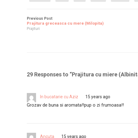
Previous Post
Prajitura greceasca cu mere (Milopita)
Prajituri
29 Responses to “
Prajitura cu miere (Albinit
In bucatarie cu Aziz
15 years ago
Grozav de buna si aromata!!pup o zi frumoasa!!
Ancuta
15 years ago