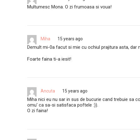
Multumesc Mona. O zi frumoasa si voua!
Miha
15 years ago
Demult mi-0a facut si mie cu ochiul prajitura asta, dar m
Foarte faina ti-a iesit!
Ancuta
15 years ago
Miha nici eu nu sar in sus de bucurie cand trebuie sa coc
omu' ca sa-si satisfaca poftele :)).
O zi faina!