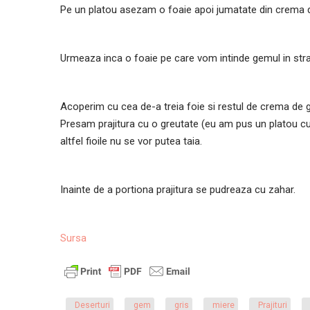
Pe un platou asezam o foaie apoi jumatate din crema d
Urmeaza inca o foaie pe care vom intinde gemul in stra
Acoperim cu cea de-a treia foie si restul de crema de 
Presam prajitura cu o greutate (eu am pus un platou cu o
altfel fioile nu se vor putea taia.
Inainte de a portiona prajitura se pudreaza cu zahar.
Sursa
Deserturi
gem
gris
miere
Prajituri