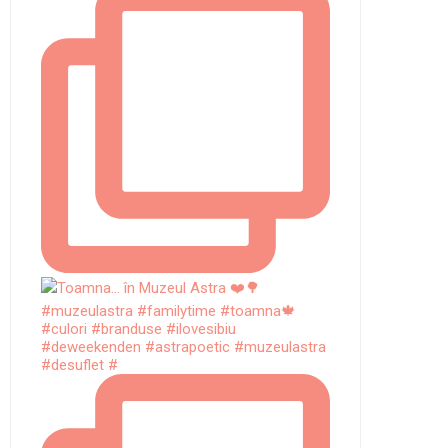
#deweekenden #astrapoetic #muzeulastra
#desuflet #