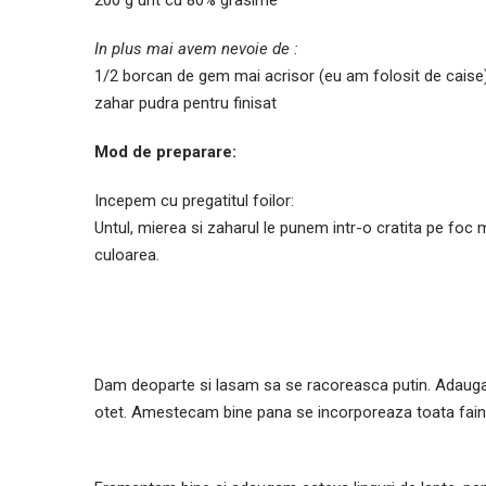
200 g unt cu 80% grasime
In plus mai avem nevoie de :
1/2 borcan de gem mai acrisor (eu am folosit de caise
zahar pudra pentru finisat
Mod de preparare:
Incepem cu pregatitul foilor:
Untul, mierea si zaharul le punem intr-o cratita pe foc
culoarea.
Dam deoparte si lasam sa se racoreasca putin. Adaugam
otet. Amestecam bine pana se incorporeaza toata faina 