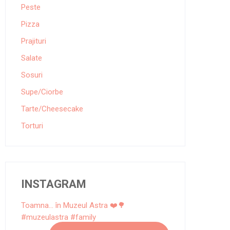
Peste
Pizza
Prajituri
Salate
Sosuri
Supe/Ciorbe
Tarte/Cheesecake
Torturi
INSTAGRAM
Toamna... în Muzeul Astra ❤️🌳
#muzeulastra #family