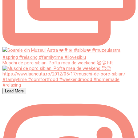
Mușchi de porc sibian. Pofta mea de weekend 🥰😜 htt
Load More