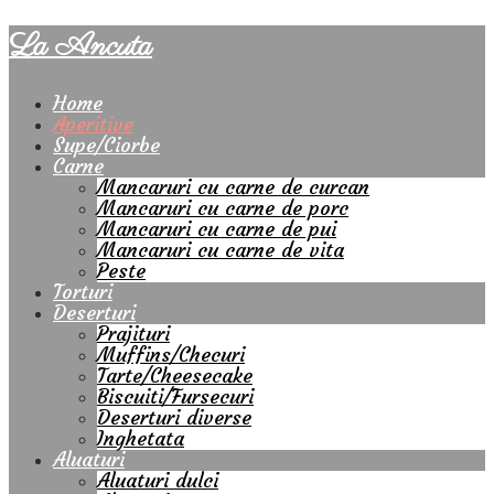
La Ancuta
Home
Aperitive
Supe/Ciorbe
Carne
Mancaruri cu carne de curcan
Mancaruri cu carne de porc
Mancaruri cu carne de pui
Mancaruri cu carne de vita
Peste
Torturi
Deserturi
Prajituri
Muffins/Checuri
Tarte/Cheesecake
Biscuiti/Fursecuri
Deserturi diverse
Inghetata
Aluaturi
Aluaturi dulci