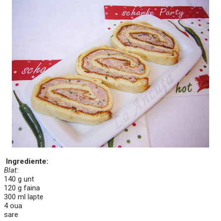
Ingrediente:
Blat:
140 g unt
120 g faina
300 ml lapte
4 oua
sare