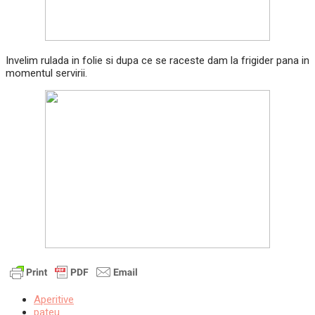
Invelim rulada in folie si dupa ce se raceste dam la frigider pana in
momentul servirii.
Aperitive
pateu