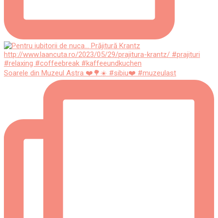
Soarele din Muzeul Astra ❤️🌳☀️ #sibiu❤️ #muzeulast