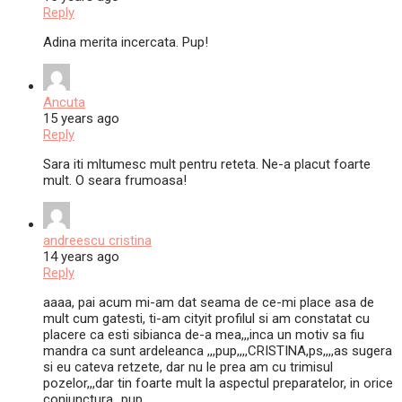
Reply
Adina merita incercata. Pup!
Ancuta
15 years ago
Reply
Sara iti mltumesc mult pentru reteta. Ne-a placut foarte
mult. O seara frumoasa!
andreescu cristina
14 years ago
Reply
aaaa, pai acum mi-am dat seama de ce-mi place asa de
mult cum gatesti, ti-am cityit profilul si am constatat cu
placere ca esti sibianca de-a mea,,,inca un motiv sa fiu
mandra ca sunt ardeleanca ,,,pup,,,,CRISTINA,ps,,,,as sugera
si eu cateva retzete, dar nu le prea am cu trimisul
pozelor,,,dar tin foarte mult la aspectul preparatelor, in orice
conjunctura…pup