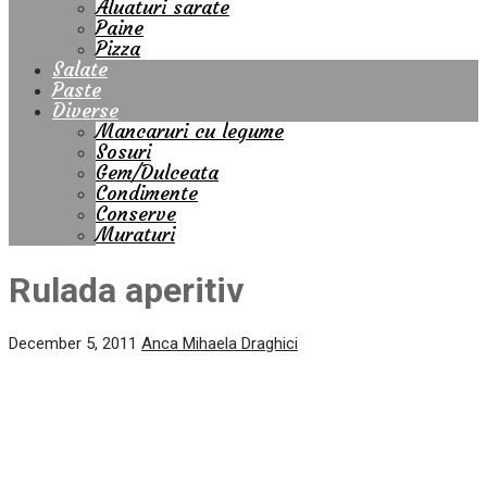
Aluaturi sarate
Paine
Pizza
Salate
Paste
Diverse
Mancaruri cu legume
Sosuri
Gem/Dulceata
Condimente
Conserve
Muraturi
Rulada aperitiv
December 5, 2011
Anca Mihaela Draghici