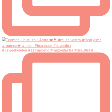
#deweekenden #astrapoetic #muzeulastra #desuflet #