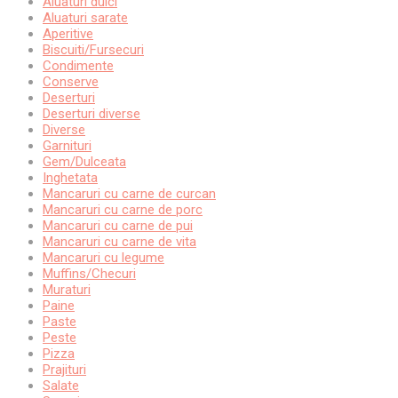
Aluaturi dulci
Aluaturi sarate
Aperitive
Biscuiti/Fursecuri
Condimente
Conserve
Deserturi
Deserturi diverse
Diverse
Garnituri
Gem/Dulceata
Inghetata
Mancaruri cu carne de curcan
Mancaruri cu carne de porc
Mancaruri cu carne de pui
Mancaruri cu carne de vita
Mancaruri cu legume
Muffins/Checuri
Muraturi
Paine
Paste
Peste
Pizza
Prajituri
Salate