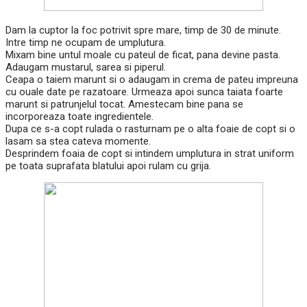
Dam la cuptor la foc potrivit spre mare, timp de 30 de minute.
Intre timp ne ocupam de umplutura.
Mixam bine untul moale cu pateul de ficat, pana devine pasta.
Adaugam mustarul, sarea si piperul.
Ceapa o taiem marunt si o adaugam in crema de pateu impreuna
cu ouale date pe razatoare. Urmeaza apoi sunca taiata foarte
marunt si patrunjelul tocat. Amestecam bine pana se
incorporeaza toate ingredientele.
Dupa ce s-a copt rulada o rasturnam pe o alta foaie de copt si o
lasam sa stea cateva momente.
Desprindem foaia de copt si intindem umplutura in strat uniform
pe toata suprafata blatului apoi rulam cu grija.