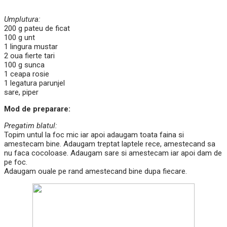
Umplutura:
200 g pateu de ficat
100 g unt
1 lingura mustar
2 oua fierte tari
100 g sunca
1 ceapa rosie
1 legatura parunjel
sare, piper
Mod de preparare:
Pregatim blatul:
Topim untul la foc mic iar apoi adaugam toata faina si
amestecam bine. Adaugam treptat laptele rece, amestecand sa
nu faca cocoloase. Adaugam sare si amestecam iar apoi dam de
pe foc.
Adaugam ouale pe rand amestecand bine dupa fiecare.