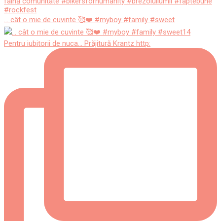
... cât o mie de cuvinte 🥰❤️ #myboy #family #sweet
Pentru iubitorii de nuca... Prăjitură Krantz http: