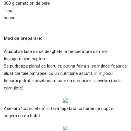
300 g carnaciori de bere
1 ou
susan
Mod de preparare:
Aluatul se lasa sa se dezghete la temperatura camerei.
Incingem bine cuptorul.
Se pudreaza planul de lucru cu putina faina si se intinde foaia de
aluat. Se taie patratele, cu un cutit bine ascutit. In mijlocul
fiecarui patratel pozitionam cate un carnacior si invelim (ca la
cornulete).
Asezam “cornuletele” in tava tapetata cu hartie de copt si
ungem cu ou batut.