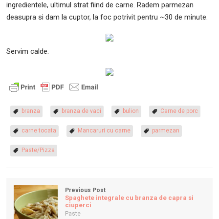
ingredientele, ultimul strat fiind de carne. Radem parmezan
deasupra si dam la cuptor, la foc potrivit pentru ~30 de minute.
Servim calde.
branza
branza de vaci
bulion
Carne de porc
carne tocata
Mancaruri cu carne
parmezan
Paste/Pizza
Previous Post
Spaghete integrale cu branza de capra si
ciuperci
Paste