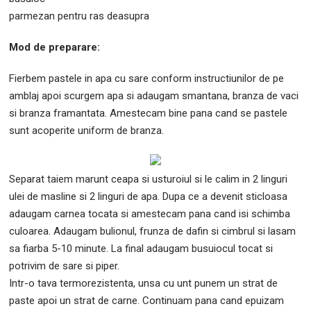
parmezan pentru ras deasupra
Mod de preparare:
Fierbem pastele in apa cu sare conform instructiunilor de pe
amblaj apoi scurgem apa si adaugam smantana, branza de vaci
si branza framantata. Amestecam bine pana cand se pastele
sunt acoperite uniform de branza.
Separat taiem marunt ceapa si usturoiul si le calim in 2 linguri
ulei de masline si 2 linguri de apa. Dupa ce a devenit sticloasa
adaugam carnea tocata si amestecam pana cand isi schimba
culoarea. Adaugam bulionul, frunza de dafin si cimbrul si lasam
sa fiarba 5-10 minute. La final adaugam busuiocul tocat si
potrivim de sare si piper.
Intr-o tava termorezistenta, unsa cu unt punem un strat de
paste apoi un strat de carne. Continuam pana cand epuizam