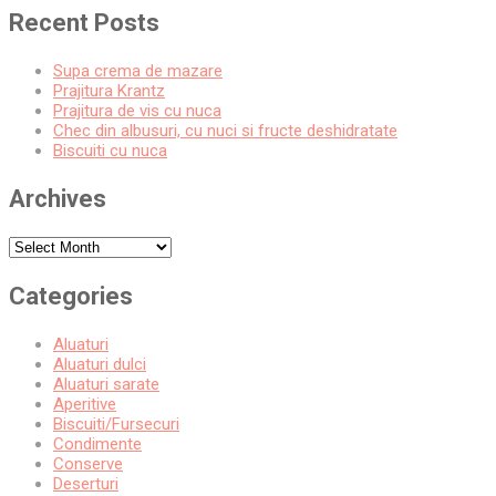
pagination
Recent Posts
Supa crema de mazare
Prajitura Krantz
Prajitura de vis cu nuca
Chec din albusuri, cu nuci si fructe deshidratate
Biscuiti cu nuca
Archives
Archives
Categories
Aluaturi
Aluaturi dulci
Aluaturi sarate
Aperitive
Biscuiti/Fursecuri
Condimente
Conserve
Deserturi