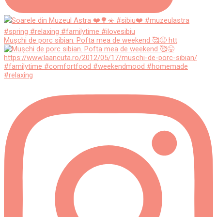
Mușchi de porc sibian. Pofta mea de weekend 🥰😜 htt