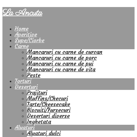
La Ancuta
Home
Aperitive
Supe/Ciorbe
Carne
Mancaruri cu carne de curcan
Mancaruri cu carne de porc
Mancaruri cu carne de pui
Mancaruri cu carne de vita
Peste
Torturi
Deserturi
Prajituri
Muffins/Checuri
Tarte/Cheesecake
Biscuiti/Fursecuri
Deserturi diverse
Inghetata
Aluaturi
Aluaturi dulci