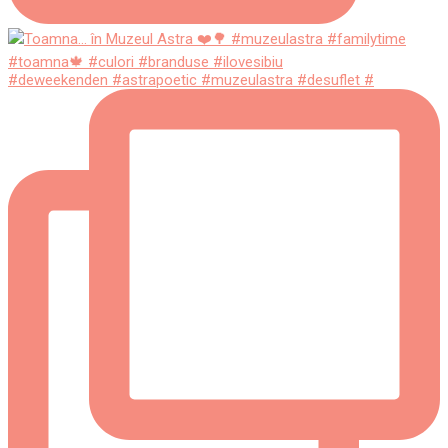
#deweekenden #astrapoetic #muzeulastra #desuflet #