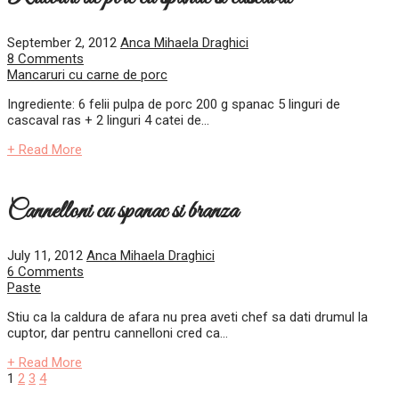
September 2, 2012
Anca Mihaela Draghici
8 Comments
Mancaruri cu carne de porc
Ingrediente: 6 felii pulpa de porc 200 g spanac 5 linguri de
cascaval ras + 2 linguri 4 catei de...
+ Read More
Cannelloni cu spanac si branza
July 11, 2012
Anca Mihaela Draghici
6 Comments
Paste
Stiu ca la caldura de afara nu prea aveti chef sa dati drumul la
cuptor, dar pentru cannelloni cred ca...
+ Read More
Posts
1
2
3
4