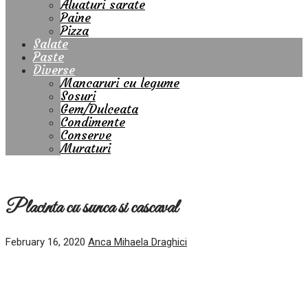
Aluaturi sarate
Paine
Pizza
Salate
Paste
Diverse
Mancaruri cu legume
Sosuri
Gem/Dulceata
Condimente
Conserve
Muraturi
Placinta cu sunca si cascaval
February 16, 2020
Anca Mihaela Draghici