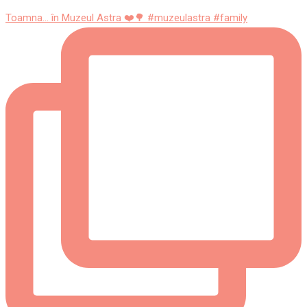
Toamna... în Muzeul Astra ❤️🌳 #muzeulastra #family