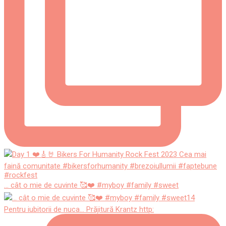
... cât o mie de cuvinte 🥰❤️ #myboy #family #sweet
Pentru iubitorii de nuca... Prăjitură Krantz http: