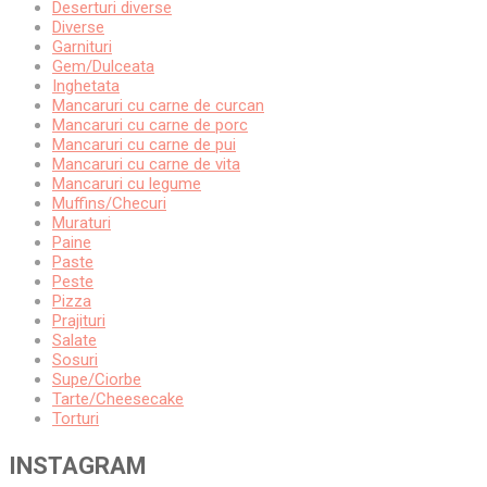
Deserturi diverse
Diverse
Garnituri
Gem/Dulceata
Inghetata
Mancaruri cu carne de curcan
Mancaruri cu carne de porc
Mancaruri cu carne de pui
Mancaruri cu carne de vita
Mancaruri cu legume
Muffins/Checuri
Muraturi
Paine
Paste
Peste
Pizza
Prajituri
Salate
Sosuri
Supe/Ciorbe
Tarte/Cheesecake
Torturi
INSTAGRAM