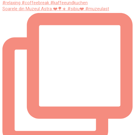
Soarele din Muzeul Astra ❤️🌳☀️ #sibiu❤️ #muzeulast