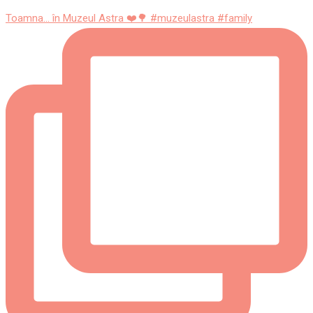
Toamna... în Muzeul Astra ❤️🌳 #muzeulastra #family