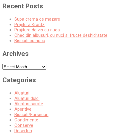
pagination
Recent Posts
Supa crema de mazare
Prajitura Krantz
Prajitura de vis cu nuca
Chec din albusuri, cu nuci si fructe deshidratate
Biscuiti cu nuca
Archives
Archives
Categories
Aluaturi
Aluaturi dulci
Aluaturi sarate
Aperitive
Biscuiti/Fursecuri
Condimente
Conserve
Deserturi