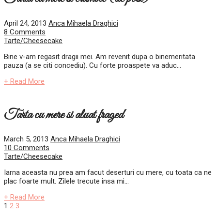
April 24, 2013
Anca Mihaela Draghici
8 Comments
Tarte/Cheesecake
Bine v-am regasit dragii mei. Am revenit dupa o binemeritata
pauza (a se citi concediu). Cu forte proaspete va aduc...
+ Read More
Tarta cu mere si aluat fraged
March 5, 2013
Anca Mihaela Draghici
10 Comments
Tarte/Cheesecake
Iarna aceasta nu prea am facut deserturi cu mere, cu toata ca ne
plac foarte mult. Zilele trecute insa mi...
+ Read More
Posts
1
2
3