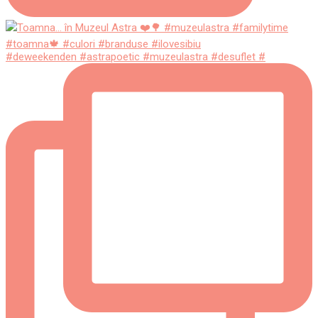
#deweekenden #astrapoetic #muzeulastra #desuflet #