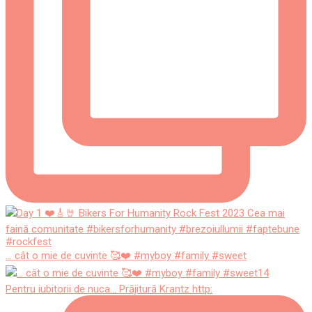
... cât o mie de cuvinte 🥰❤️ #myboy #family #sweet
Pentru iubitorii de nuca... Prăjitură Krantz http: