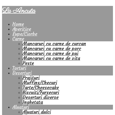
La Ancuta
Home
Aperitive
Supe/Ciorbe
Carne
Mancaruri cu carne de curcan
Mancaruri cu carne de porc
Mancaruri cu carne de pui
Mancaruri cu carne de vita
Peste
Torturi
Deserturi
Prajituri
Muffins/Checuri
Tarte/Cheesecake
Biscuiti/Fursecuri
Deserturi diverse
Inghetata
Aluaturi
Aluaturi dulci