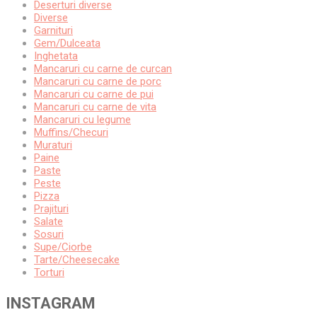
Deserturi diverse
Diverse
Garnituri
Gem/Dulceata
Inghetata
Mancaruri cu carne de curcan
Mancaruri cu carne de porc
Mancaruri cu carne de pui
Mancaruri cu carne de vita
Mancaruri cu legume
Muffins/Checuri
Muraturi
Paine
Paste
Peste
Pizza
Prajituri
Salate
Sosuri
Supe/Ciorbe
Tarte/Cheesecake
Torturi
INSTAGRAM