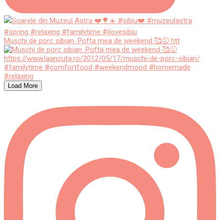
Mușchi de porc sibian. Pofta mea de weekend 🥰😜 htt
Load More