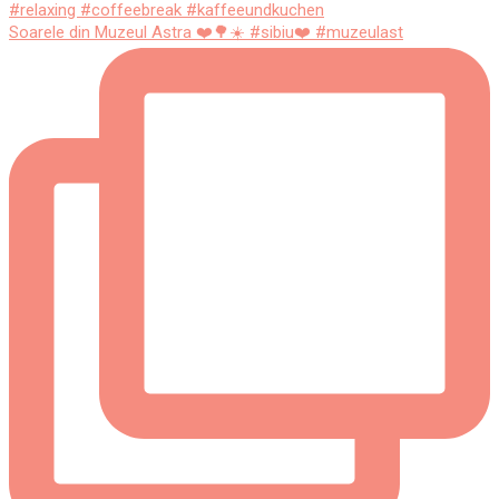
Soarele din Muzeul Astra ❤️🌳☀️ #sibiu❤️ #muzeulast