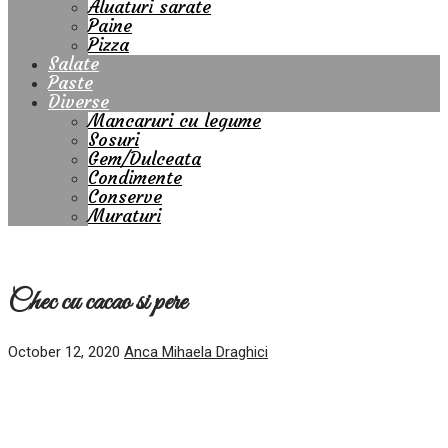
Aluaturi sarate
Paine
Pizza
Salate
Paste
Diverse
Mancaruri cu legume
Sosuri
Gem/Dulceata
Condimente
Conserve
Muraturi
Chec cu cacao si pere
October 12, 2020
Anca Mihaela Draghici